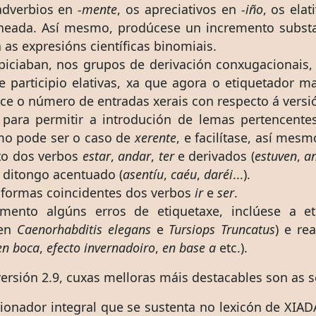
adverbios en
-mente
, os apreciativos en
-iño
, os ela
heada. Así mesmo, prodúcese un incremento subst
 as expresións científicas binomiais.
piciaban, nos grupos de derivación conxugacionais,
 de participio elativas, xa que agora o etiquetador
uce o número de entradas xerais con respecto á versi
ón para permitir a introdución de lemas pertencen
omo pode ser o caso de
xerente
, e facilítase, así me
to dos verbos
estar
,
andar
,
ter
e derivados (
estuven
,
a
n ditongo acentuado (
asentíu
,
caéu
,
daréi
...).
s formas coincidentes dos verbos
ir
e
ser
.
mento algúns erros de etiquetaxe, inclúese a et
(en
Caenorhabditis elegans
e
Tursiops Truncatus
) e re
en boca
,
efecto invernadoiro
,
en base a
etc.).
ersión 2.9, cuxas melloras máis destacables son as s
xionador integral que se sustenta no lexicón de XIA