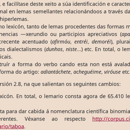
), e facilítase deste xeito a súa identificación e carac
ormal en lemas semellantes relacionándoos a través 
 hiperlemas.
o lexicón, tanto de lemas procedentes das formas 
encias —xerundio ou participios apreciativos (
apa
recente acentuado (
afirmóu
,
entréi
,
demoréi
), plura
s dialectalismos (
dunhos
,
niste
...) etc. En total, o
cais.
truír a forma do verbo cando esta non está aval
forma do artigo:
adiantáchete
,
acheguéime
,
viróuse
etc
sión 2.8, na que salientan os seguintes cambios:
xicón. En total, o lemario consta agora de 65.410 
ta para dar cabida á nomenclatura científica binomia
ferentes. Véxanse ao respecto
http://corpus.c
ario/taboa
.