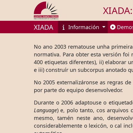
XIADA:
XIADA
Información
Demos
No ano 2003 rematouse unha primeira v
normativa. Para obter esta versión foi
400 etiquetas diferentes), ii) elabor
e iii) construír un subcorpus anotado
No 2005 externalizáronse as regras de
por parte do equipo desenvolvedor.
Durante o 2006 adaptouse o etiquetado
Language
) e, polo tanto, cos arquivo
mesmo, tamén neste ano, desenvolv
considerablemente o lexicón, o cal in