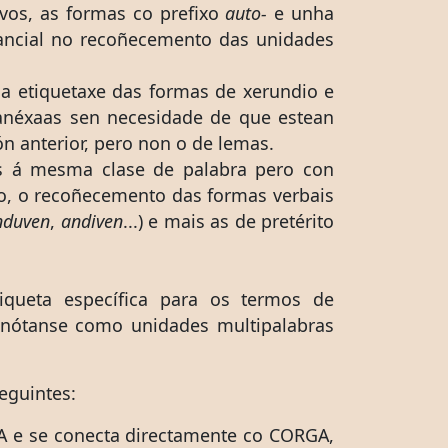
tivos, as formas co prefixo
auto-
e unha
ancial no recoñecemento das unidades
 a etiquetaxe das formas de xerundio e
 manéxaas sen necesidade de que estean
ón anterior, pero non o de lemas.
tes á mesma clase de palabra pero con
smo, o recoñecemento das formas verbais
nduven
,
andiven
...) e mais as de pretérito
iqueta específica para os termos de
anótanse como unidades multipalabras
eguintes:
DA e se conecta directamente co CORGA,