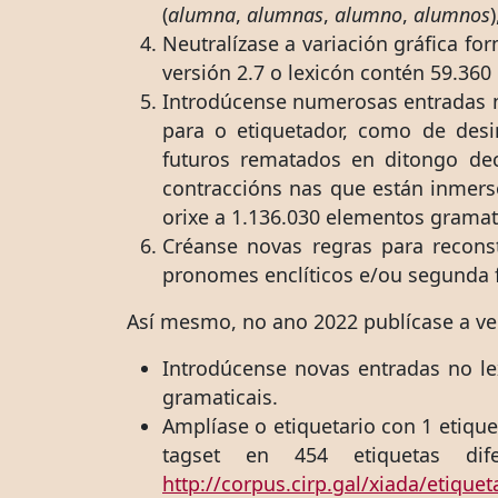
(
alumna
,
alumnas
,
alumno
,
alumnos
Neutralízase a variación gráfica f
versión 2.7 o lexicón contén 59.360
Introdúcense numerosas entradas n
para o etiquetador, como de desin
futuros rematados en ditongo dec
contraccións nas que están inmerso
orixe a 1.136.030 elementos gramati
Créanse novas regras para recons
pronomes enclíticos e/ou segunda 
Así mesmo, no ano 2022 publícase a ver
Introdúcense novas entradas no le
gramaticais.
Amplíase o etiquetario con 1 etique
tagset en 454 etiquetas di
http://corpus.cirp.gal/xiada/etiquet