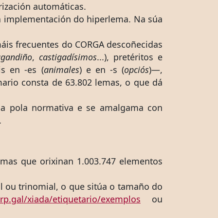
terización automáticas.
da implementación do hiperlema. Na súa
máis frecuentes do CORGA descoñecidas
gandiño
,
castigadísimos
...), pretéritos e
is en -es (
animales
) e en -s (
opciós
)—,
 lemario consta de 63.802 lemas, o que dá
ada pola normativa e se amalgama con
.
lemas que orixinan 1.003.747 elementos
l ou trinomial, o que sitúa o tamaño do
irp.gal/xiada/etiquetario/exemplos
ou