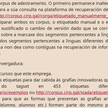
corpus de adestramento. O primeiro permanece inalt
ara a súa consulta na plataforma de recuperación 
tp://corpus.cirp.gal/corga/etiquetado_manualmente_
quiparar ambos os corpus, o etiquetado manual e o 
 xustificado o cambio de versión dado que se corri
sobre a marcaxe dos segmentos pertencentes a ling
 dos segmentos pertencentes a linguas diferentes
a non dea como contiguas na recuperación de inform
a
.
nvergadura:
ecursos que este emprega.
s etiquetas para dar cabida ás grafías innovadoras 
 tagset en 453 etiquetas diferen
tario/exemplos
ou
http://corpus.cirp.gal/xiada/etique
n para que as formas que presentan as grafías an
/alumna
,
alumnxs
etc.) formen parte do mesmo pa