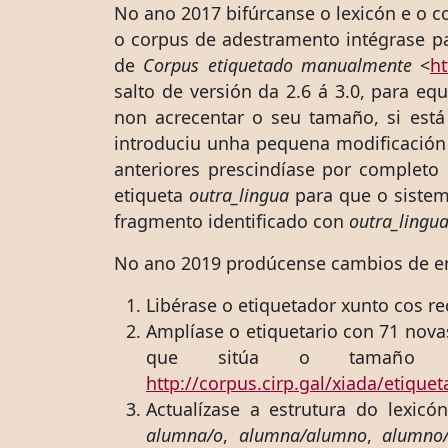
No ano 2017 bifúrcanse o lexicón e o 
o corpus de adestramento intégrase p
de
Corpus etiquetado manualmente
<
ht
salto de versión da 2.6 á 3.0, para e
non acrecentar o seu tamaño, si está
introduciu unha pequena modificación 
anteriores prescindíase por completo
etiqueta
outra_lingua
para que o sistem
fragmento identificado con
outra_lingu
No ano 2019 prodúcense cambios de e
Libérase o etiquetador xunto cos r
Amplíase o etiquetario con 71 nova
que sitúa o tamaño do
http://corpus.cirp.gal/xiada/etique
Actualízase a estrutura do lexicó
alumna/o
,
alumna/alumno
,
alumno