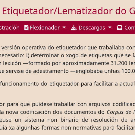
 Etiquetador/Lematizador do G
tración
Flexionador
Descargas
Con
ersión operativa do etiquetador que traballaba co
 necesario: i) determinar o xogo de etiquetas que se
ar un lexicón —formado por aproximadamente 31.200 
 que servise de adestramento —englobaba unhas 100.
 funcionamento do etiquetador para facilitar a actu
r para que puidese traballar con arquivos codifica
s da nova codificación dos documentos do
Corpus de R
euse un sistema non binario de resolución de a
cluía xa algunhas formas non normativas para facili