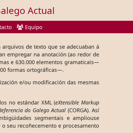
alego Actual
tacto
Equipo
n arquivos de texto que se adecuaban á
 ían empregar na anotación (ao redor de
lemas e 630.000 elementos gramaticais—
000 formas ortográficas—.
alización e/ou modificación das mesmas
dos no estándar XML (
eXtensible Markup
eferencia do Galego Actual
(CORGA). Así
mbigüidades segmentais e ampliouse
tar o seu recoñecemento e procesamento