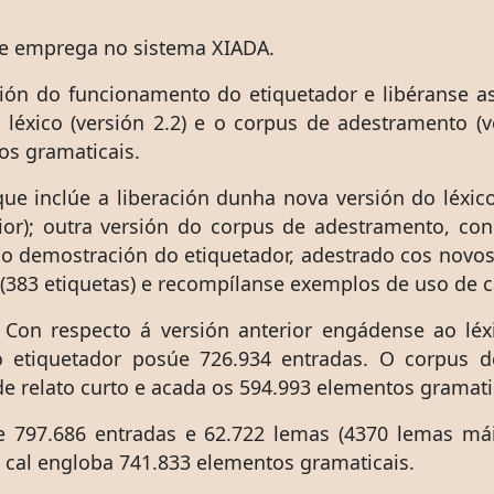
se emprega no sistema XIADA.
ión do funcionamento do etiquetador e libéranse as
o léxico (versión 2.2) e o corpus de adestramento (
os gramaticais.
que inclúe a liberación dunha nova versión do léxic
ior); outra versión do corpus de adestramento, con
do demostración do etiquetador, adestrado cos novo
(383 etiquetas) e recompílanse exemplos de uso de c
 Con respecto á versión anterior engádense ao lé
o etiquetador posúe 726.934 entradas. O corpus 
de relato curto e acada os 594.993 elementos gramati
e 797.686 entradas e 62.722 lemas (4370 lemas mái
 cal engloba 741.833 elementos gramaticais.