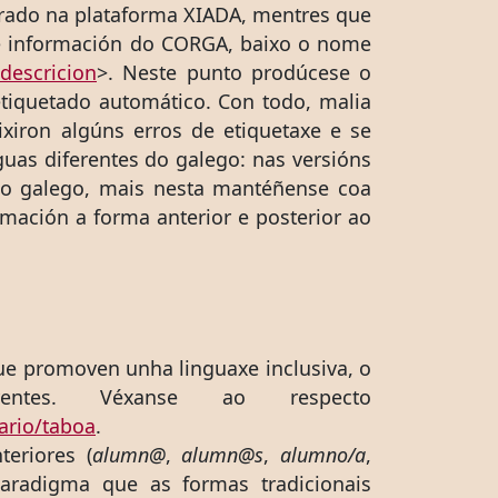
erado na plataforma XIADA, mentres que
de información do CORGA, baixo o nome
descricion
>. Neste punto prodúcese o
etiquetado automático. Con todo, malia
xiron algúns erros de etiquetaxe e se
uas diferentes do galego: nas versións
 do galego, mais nesta mantéñense coa
ación a forma anterior e posterior ao
que promoven unha linguaxe inclusiva, o
tes. Véxanse ao respecto
tario/taboa
.
teriores (
alumn@
,
alumn@s
,
alumno/a
,
radigma que as formas tradicionais