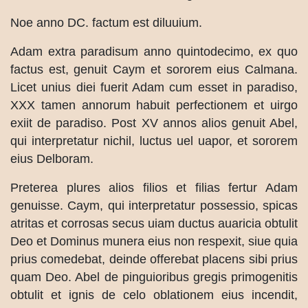
Noe anno DC. factum est diluuium.
Adam extra paradisum anno quintodecimo, ex quo
factus est, genuit Caym et sororem eius Calmana.
Licet unius diei fuerit Adam cum esset in paradiso,
XXX tamen annorum habuit perfectionem et uirgo
exiit de paradiso. Post XV annos alios genuit Abel,
qui interpretatur nichil, luctus uel uapor, et sororem
eius Delboram.
Preterea plures alios filios et filias fertur Adam
genuisse. Caym, qui interpretatur possessio, spicas
atritas et corrosas secus uiam ductus auaricia obtulit
Deo et Dominus munera eius non respexit, siue quia
prius comedebat, deinde offerebat placens sibi prius
quam Deo. Abel de pinguioribus gregis primogenitis
obtulit et ignis de celo oblationem eius incendit,