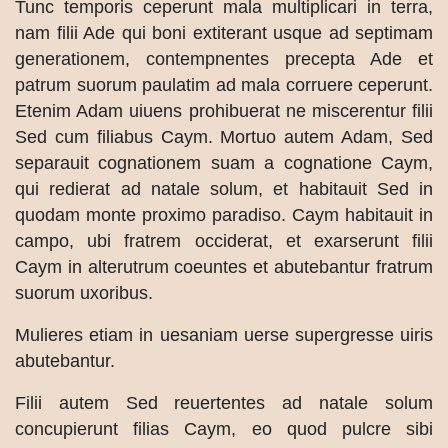
Tunc temporis ceperunt mala multiplicari in terra,
nam filii Ade qui boni extiterant usque ad septimam
generationem, contempnentes precepta Ade et
patrum suorum paulatim ad mala corruere ceperunt.
Etenim Adam uiuens prohibuerat ne miscerentur filii
Sed cum filiabus Caym. Mortuo autem Adam, Sed
separauit cognationem suam a cognatione Caym,
qui redierat ad natale solum, et habitauit Sed in
quodam monte proximo paradiso. Caym habitauit in
campo, ubi fratrem occiderat, et exarserunt filii
Caym in alterutrum coeuntes et abutebantur fratrum
suorum uxoribus.
Mulieres etiam in uesaniam uerse supergresse uiris
abutebantur.
Filii autem Sed reuertentes ad natale solum
concupierunt filias Caym, eo quod pulcre sibi