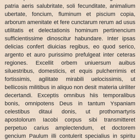
patria aeris salubritate, soli fecunditate, animalium
ubertate, foncium, fluminum et piscium copia,
arborum amenitate et fere cunctarum rerum ad usus
utilitatis et delectationis hominum pertinencium
sufficientissime dinoscitur habundare. Inter ipsas
delicias confert diuicias regibus, eo quod serico,
argento et auro purissimo prefulgeat inter ceteras
regiones. Excellit orbem uniuersum auibus
siluestribus, domesticis, et equis pulcherrimis et
fortissimis, agilitate mirabili uelocissimis, ut
bellicosis militibus in aliquo non desit materia uiriliter
decertandi. Exceptis omnibus hiis temporalibus
bonis, omnipotens Deus in tantum Yspaniam
celestibus ditaui donis, ut prothomartyris
apostolorum Iacobi corpus sibi transmitteret
perpetuo carius amplectendum, et doctorem
gencium Paulum illi contulerit specialius in spiritu