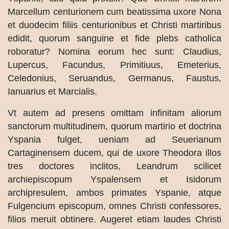
Marcellum centurionem cum beatissima uxore Nona
et duodecim filiis centurionibus et Christi martiribus
edidit, quorum sanguine et fide plebs catholica
roboratur? Nomina eorum hec sunt: Claudius,
Lupercus, Facundus, Primitiuus, Emeterius,
Celedonius, Seruandus, Germanus, Faustus,
Ianuarius et Marcialis.
Vt autem ad presens omittam infinitam aliorum
sanctorum multitudinem, quorum martirio et doctrina
Yspania fulget, ueniam ad Seuerianum
Cartaginensem ducem, qui de uxore Theodora illos
tres doctores inclitos, Leandrum scilicet
archiepiscopum Yspalensem et Isidorum
archipresulem, ambos primates Yspanie, atque
Fulgencium episcopum, omnes Christi confessores,
filios meruit obtinere. Augeret etiam laudes Christi