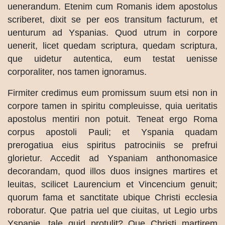
uenerandum. Etenim cum Romanis idem apostolus
scriberet, dixit se per eos transitum facturum, et
uenturum ad Yspanias. Quod utrum in corpore
uenerit, licet quedam scriptura, quedam scriptura,
que uidetur autentica, eum testat uenisse
corporaliter, nos tamen ignoramus.
Firmiter credimus eum promissum suum etsi non in
corpore tamen in spiritu compleuisse, quia ueritatis
apostolus mentiri non potuit. Teneat ergo Roma
corpus apostoli Pauli; et Yspania quadam
prerogatiua eius spiritus patrociniis se prefrui
glorietur. Accedit ad Yspaniam anthonomasice
decorandam, quod illos duos insignes martires et
leuitas, scilicet Laurencium et Vincencium genuit;
quorum fama et sanctitate ubique Christi ecclesia
roboratur. Que patria uel que ciuitas, ut Legio urbs
Yspanie, tale quid protulit? Que Christi martirem