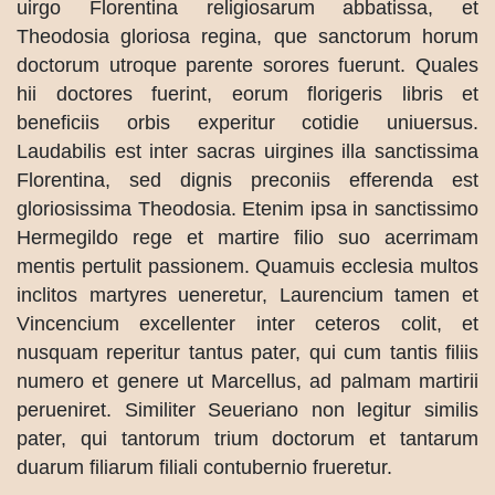
uirgo Florentina religiosarum abbatissa, et
Theodosia gloriosa regina, que sanctorum horum
doctorum utroque parente sorores fuerunt. Quales
hii doctores fuerint, eorum florigeris libris et
beneficiis orbis experitur cotidie uniuersus.
Laudabilis est inter sacras uirgines illa sanctissima
Florentina, sed dignis preconiis efferenda est
gloriosissima Theodosia. Etenim ipsa in sanctissimo
Hermegildo rege et martire filio suo acerrimam
mentis pertulit passionem. Quamuis ecclesia multos
inclitos martyres ueneretur, Laurencium tamen et
Vincencium excellenter inter ceteros colit, et
nusquam reperitur tantus pater, qui cum tantis filiis
numero et genere ut Marcellus, ad palmam martirii
perueniret. Similiter Seueriano non legitur similis
pater, qui tantorum trium doctorum et tantarum
duarum filiarum filiali contubernio frueretur.