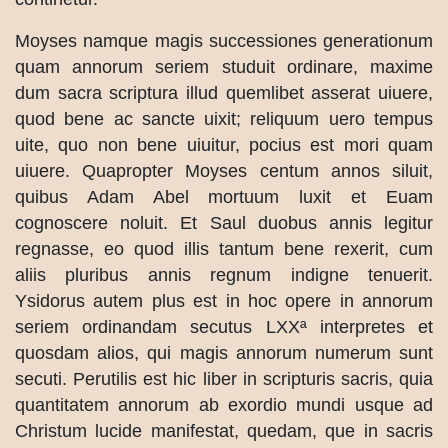
Moyses namque magis successiones generationum
quam annorum seriem studuit ordinare, maxime
dum sacra scriptura illud quemlibet asserat uiuere,
quod bene ac sancte uixit; reliquum uero tempus
uite, quo non bene uiuitur, pocius est mori quam
uiuere. Quapropter Moyses centum annos siluit,
quibus Adam Abel mortuum luxit et Euam
cognoscere noluit. Et Saul duobus annis legitur
regnasse, eo quod illis tantum bene rexerit, cum
aliis pluribus annis regnum indigne tenuerit.
Ysidorus autem plus est in hoc opere in annorum
seriem ordinandam secutus LXXª interpretes et
quosdam alios, qui magis annorum numerum sunt
secuti. Perutilis est hic liber in scripturis sacris, quia
quantitatem annorum ab exordio mundi usque ad
Christum lucide manifestat, quedam, que in sacris