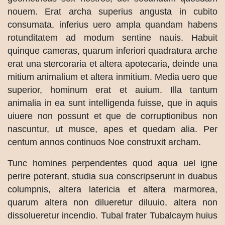
nouem. Erat archa superius angusta in cubito
consumata, inferius uero ampla quandam habens
rotunditatem ad modum sentine nauis. Habuit
quinque cameras, quarum inferiori quadratura arche
erat una stercoraria et altera apotecaria, deinde una
mitium animalium et altera inmitium. Media uero que
superior, hominum erat et auium. Illa tantum
animalia in ea sunt intelligenda fuisse, que in aquis
uiuere non possunt et que de corruptionibus non
nascuntur, ut musce, apes et quedam alia. Per
centum annos continuos Noe construxit archam.
Tunc homines perpendentes quod aqua uel igne
perire poterant, studia sua conscripserunt in duabus
columpnis, altera latericia et altera marmorea,
quarum altera non dilueretur diluuio, altera non
dissolueretur incendio. Tubal frater Tubalcaym huius