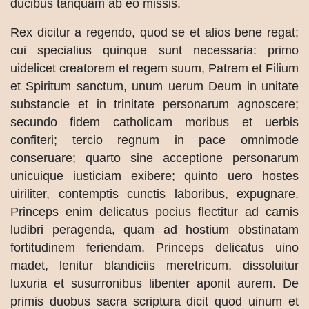
ducibus tanquam ab eo missis.
Rex dicitur a regendo, quod se et alios bene regat;
cui specialius quinque sunt necessaria: primo
uidelicet creatorem et regem suum, Patrem et Filium
et Spiritum sanctum, unum uerum Deum in unitate
substancie et in trinitate personarum agnoscere;
secundo fidem catholicam moribus et uerbis
confiteri; tercio regnum in pace omnimode
conseruare; quarto sine acceptione personarum
unicuique iusticiam exibere; quinto uero hostes
uiriliter, contemptis cunctis laboribus, expugnare.
Princeps enim delicatus pocius flectitur ad carnis
ludibri peragenda, quam ad hostium obstinatam
fortitudinem feriendam. Princeps delicatus uino
madet, lenitur blandiciis meretricum, dissoluitur
luxuria et susurronibus libenter aponit aurem. De
primis duobus sacra scriptura dicit quod uinum et