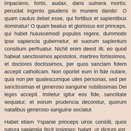
impaciens, fortis, audax, dans uulnera mortis;
peruolat ingenio gaudens in munere dando'. O
quam cautus debet esse, qui fortibus et sapientibus
dominatur! O quam beatus et gloriosus est princeps,
qui habet huiuscemodi populos regere, dummodo
ipse sapiencia gubernetur, et suorum sapientum
consilium perfruatur. Nichil enim deest illi, eo quod
habeat sanctissimos apostolos, martires fortissimos,
et doctores doctissimos, per quos sanctam fidem
accepit catholicam. Non oportet eum in fide nutare,
quia non per qualescumque uiles personas, sed per
sanctissimas et generoso sanguine nobilissimas Dei
leges accepit. Imitetur igitur eos fide, sanctitate
sequatur, et eorum prudencia decoretur, quorum
natalibus generoso sanguine sociatur.
Habet etiam Yspanie princeps uiros consilii, quos
natura sapientia fecit insignes; habet, ut dictum est,