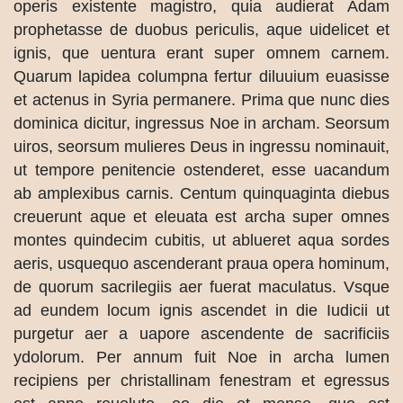
operis existente magistro, quia audierat Adam
prophetasse de duobus periculis, aque uidelicet et
ignis, que uentura erant super omnem carnem.
Quarum lapidea columpna fertur diluuium euasisse
et actenus in Syria permanere. Prima que nunc dies
dominica dicitur, ingressus Noe in archam. Seorsum
uiros, seorsum mulieres Deus in ingressu nominauit,
ut tempore penitencie ostenderet, esse uacandum
ab amplexibus carnis. Centum quinquaginta diebus
creuerunt aque et eleuata est archa super omnes
montes quindecim cubitis, ut ablueret aqua sordes
aeris, usquequo ascenderant praua opera hominum,
de quorum sacrilegiis aer fuerat maculatus. Vsque
ad eundem locum ignis ascendet in die Iudicii ut
purgetur aer a uapore ascendente de sacrificiis
ydolorum. Per annum fuit Noe in archa lumen
recipiens per christallinam fenestram et egressus