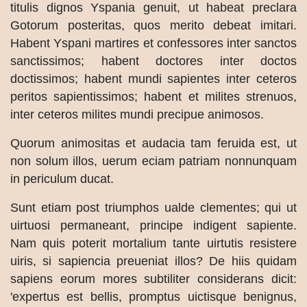
titulis dignos Yspania genuit, ut habeat preclara
Gotorum posteritas, quos merito debeat imitari.
Habent Yspani martires et confessores inter sanctos
sanctissimos; habent doctores inter doctos
doctissimos; habent mundi sapientes inter ceteros
peritos sapientissimos; habent et milites strenuos,
inter ceteros milites mundi precipue animosos.
Quorum animositas et audacia tam feruida est, ut
non solum illos, uerum eciam patriam nonnunquam
in periculum ducat.
Sunt etiam post triumphos ualde clementes; qui ut
uirtuosi permaneant, principe indigent sapiente.
Nam quis poterit mortalium tante uirtutis resistere
uiris, si sapiencia preueniat illos? De hiis quidam
sapiens eorum mores subtiliter considerans dicit:
'expertus est bellis, promptus uictisque benignus,