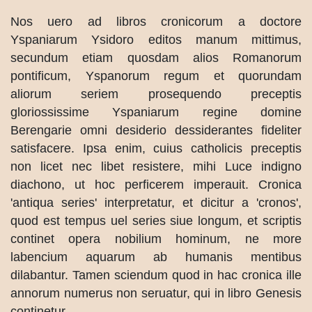
Nos uero ad libros cronicorum a doctore
Yspaniarum Ysidoro editos manum mittimus,
secundum etiam quosdam alios Romanorum
pontificum, Yspanorum regum et quorundam
aliorum seriem prosequendo preceptis
gloriossissime Yspaniarum regine domine
Berengarie omni desiderio dessiderantes fideliter
satisfacere. Ipsa enim, cuius catholicis preceptis
non licet nec libet resistere, mihi Luce indigno
diachono, ut hoc perficerem imperauit. Cronica
'antiqua series' interpretatur, et dicitur a 'cronos',
quod est tempus uel series siue longum, et scriptis
continet opera nobilium hominum, ne more
labencium aquarum ab humanis mentibus
dilabantur. Tamen sciendum quod in hac cronica ille
annorum numerus non seruatur, qui in libro Genesis
continetur.