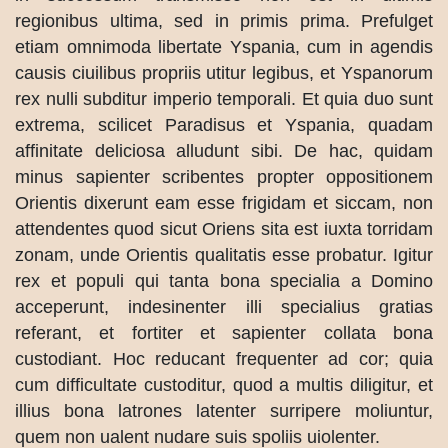
regionibus ultima, sed in primis prima. Prefulget
etiam omnimoda libertate Yspania, cum in agendis
causis ciuilibus propriis utitur legibus, et Yspanorum
rex nulli subditur imperio temporali. Et quia duo sunt
extrema, scilicet Paradisus et Yspania, quadam
affinitate deliciosa alludunt sibi. De hac, quidam
minus sapienter scribentes propter oppositionem
Orientis dixerunt eam esse frigidam et siccam, non
attendentes quod sicut Oriens sita est iuxta torridam
zonam, unde Orientis qualitatis esse probatur. Igitur
rex et populi qui tanta bona specialia a Domino
acceperunt, indesinenter illi specialius gratias
referant, et fortiter et sapienter collata bona
custodiant. Hoc reducant frequenter ad cor; quia
cum difficultate custoditur, quod a multis diligitur, et
illius bona latrones latenter surripere moliuntur,
quem non ualent nudare suis spoliis uiolenter.