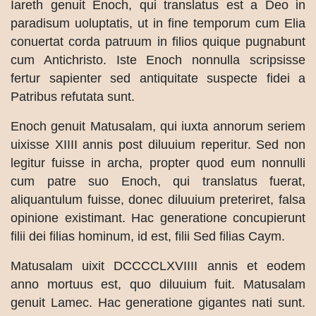
Iareth genuit Enoch, qui translatus est a Deo in
paradisum uoluptatis, ut in fine temporum cum Elia
conuertat corda patruum in filios quique pugnabunt
cum Antichristo. Iste Enoch nonnulla scripsisse
fertur sapienter sed antiquitate suspecte fidei a
Patribus refutata sunt.
Enoch genuit Matusalam, qui iuxta annorum seriem
uixisse XIIII annis post diluuium reperitur. Sed non
legitur fuisse in archa, propter quod eum nonnulli
cum patre suo Enoch, qui translatus fuerat,
aliquantulum fuisse, donec diluuium preteriret, falsa
opinione existimant. Hac generatione concupierunt
filii dei filias hominum, id est, filii Sed filias Caym.
Matusalam uixit DCCCCLXVIIII annis et eodem
anno mortuus est, quo diluuium fuit. Matusalam
genuit Lamec. Hac generatione gigantes nati sunt.