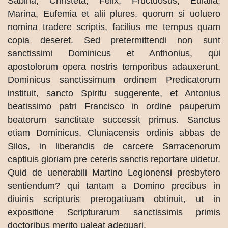
Sabina, Christeta, Felix, Fructuosus, Eulalia,
Marina, Eufemia et alii plures, quorum si uoluero
nomina tradere scriptis, facilius me tempus quam
copia deseret. Sed pretermittendi non sunt
sanctissimi Dominicus et Anthonius, qui
apostolorum opera nostris temporibus adauxerunt.
Dominicus sanctissimum ordinem Predicatorum
instituit, sancto Spiritu suggerente, et Antonius
beatissimo patri Francisco in ordine pauperum
beatorum sanctitate successit primus. Sanctus
etiam Dominicus, Cluniacensis ordinis abbas de
Silos, in liberandis de carcere Sarracenorum
captiuis gloriam pre ceteris sanctis reportare uidetur.
Quid de uenerabili Martino Legionensi presbytero
sentiendum? qui tantam a Domino precibus in
diuinis scripturis prerogatiuam obtinuit, ut in
expositione Scripturarum sanctissimis primis
doctoribus merito ualeat adequari.