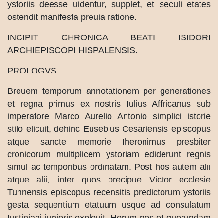
ystoriis deesse uidentur, supplet, et seculi etates
ostendit manifesta preuia ratione.
INCIPIT CHRONICA BEATI ISIDORI
ARCHIEPISCOPI HISPALENSIS.
PROLOGVS
Breuem temporum annotationem per generationes
et regna primus ex nostris Iulius Affricanus sub
imperatore Marco Aurelio Antonio simplici istorie
stilo elicuit, dehinc Eusebius Cesariensis episcopus
atque sancte memorie Iheronimus presbiter
cronicorum multiplicem ystoriam ediderunt regnis
simul ac temporibus ordinatam. Post hos autem alii
atque alii, inter quos precipue Victor ecclesie
Tunnensis episcopus recensitis predictorum ystoriis
gesta sequentium etatuum usque ad consulatum
Iustiniani iunioris expleuit. Horum nos et quorundam