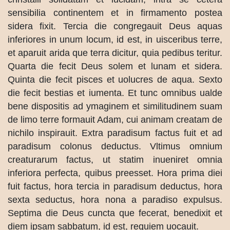
sensibilia continentem et in firmamento postea
sidera fixit. Tercia die congregauit Deus aquas
inferiores in unum locum, id est, in uisceribus terre,
et aparuit arida que terra dicitur, quia pedibus teritur.
Quarta die fecit Deus solem et lunam et sidera.
Quinta die fecit pisces et uolucres de aqua. Sexto
die fecit bestias et iumenta. Et tunc omnibus ualde
bene dispositis ad ymaginem et similitudinem suam
de limo terre formauit Adam, cui animam creatam de
nichilo inspirauit. Extra paradisum factus fuit et ad
paradisum colonus deductus. Vltimus omnium
creaturarum factus, ut statim inueniret omnia
inferiora perfecta, quibus preesset. Hora prima diei
fuit factus, hora tercia in paradisum deductus, hora
sexta seductus, hora nona a paradiso expulsus.
Septima die Deus cuncta que fecerat, benedixit et
diem ipsam sabbatum, id est, requiem uocauit.