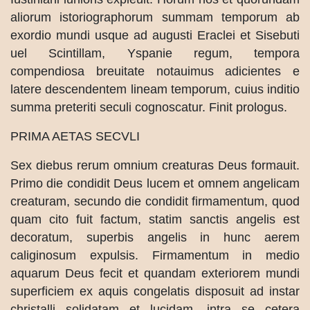
aliorum istoriographorum summam temporum ab
exordio mundi usque ad augusti Eraclei et Sisebuti
uel Scintillam, Yspanie regum, tempora
compendiosa breuitate notauimus adicientes e
latere descendentem lineam temporum, cuius inditio
summa preteriti seculi cognoscatur. Finit prologus.
PRIMA AETAS SECVLI
Sex diebus rerum omnium creaturas Deus formauit.
Primo die condidit Deus lucem et omnem angelicam
creaturam, secundo die condidit firmamentum, quod
quam cito fuit factum, statim sanctis angelis est
decoratum, superbis angelis in hunc aerem
caliginosum expulsis. Firmamentum in medio
aquarum Deus fecit et quandam exteriorem mundi
superficiem ex aquis congelatis disposuit ad instar
christalli solidatam et lucidam, intra se cetera