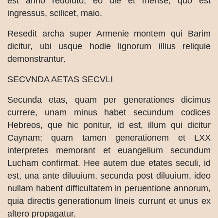
est anno reuoluto, eo die et mense, quo est
ingressus, scilicet, maio.
Resedit archa super Armenie montem qui Barim
dicitur, ubi usque hodie lignorum illius reliquie
demonstrantur.
SECVNDA AETAS SECVLI
Secunda etas, quam per generationes dicimus
currere, unam minus habet secundum codices
Hebreos, que hic ponitur, id est, illum qui dicitur
Caynam; quam tamen generationem et LXX
interpretes memorant et euangelium secundum
Lucham confirmat. Hee autem due etates seculi, id
est, una ante diluuium, secunda post diluuium, ideo
nullam habent difficultatem in peruentione annorum,
quia directis generationum lineis currunt et unus ex
altero propagatur.