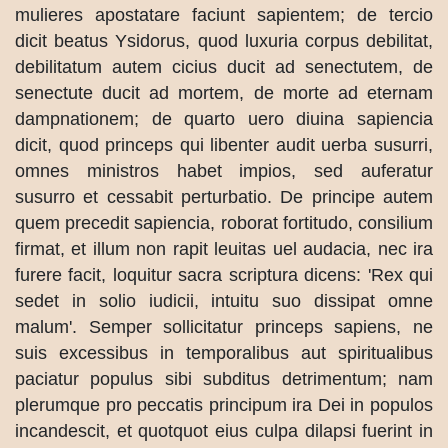
mulieres apostatare faciunt sapientem; de tercio
dicit beatus Ysidorus, quod luxuria corpus debilitat,
debilitatum autem cicius ducit ad senectutem, de
senectute ducit ad mortem, de morte ad eternam
dampnationem; de quarto uero diuina sapiencia
dicit, quod princeps qui libenter audit uerba susurri,
omnes ministros habet impios, sed auferatur
susurro et cessabit perturbatio. De principe autem
quem precedit sapiencia, roborat fortitudo, consilium
firmat, et illum non rapit leuitas uel audacia, nec ira
furere facit, loquitur sacra scriptura dicens: 'Rex qui
sedet in solio iudicii, intuitu suo dissipat omne
malum'. Semper sollicitatur princeps sapiens, ne
suis excessibus in temporalibus aut spiritualibus
paciatur populus sibi subditus detrimentum; nam
plerumque pro peccatis principum ira Dei in populos
incandescit, et quotquot eius culpa dilapsi fuerint in