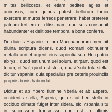
milites bellicosos, et etiam pedites agiles et
animosos, cum quibus potest bellorum forcia
exercere et muros ferreos penetrare; habet preterea
patriam fertilem et ditissimam, que suis consueuit
habundanter et delitiose temporalia bona conferre.
De diuiciis Yspanie in libro Macchabeorum meminit
diuina scriptura dicens, quod Romani obtinuerint
metalla auri et argenti eius sapientia sua. Hec patria
ab 'ysi', quod est unum uel solum, et 'pan', quod est
totum, et 'ya', quod est stella, quasi 'sola tota stella'
dicitur Yspania; quia specialius pre ceteris prouinciis
propriis bonis habundat.
Dicitur et ab Ybero flumine Yberia et ab Espero,
occidentis stella, Esperia; quia sicut hec stella in
occiduo climate fulget inter sidera, sic Yspania situ
in successum transmisso non est in ultimis