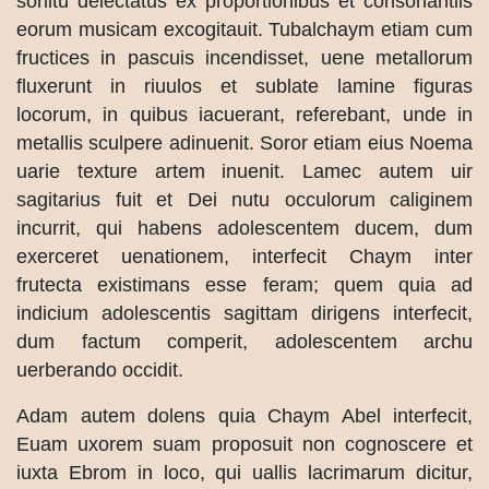
sonitu delectatus ex proportionibus et consonantiis
eorum musicam excogitauit. Tubalchaym etiam cum
fructices in pascuis incendisset, uene metallorum
fluxerunt in riuulos et sublate lamine figuras
locorum, in quibus iacuerant, referebant, unde in
metallis sculpere adinuenit. Soror etiam eius Noema
uarie texture artem inuenit. Lamec autem uir
sagitarius fuit et Dei nutu occulorum caliginem
incurrit, qui habens adolescentem ducem, dum
exerceret uenationem, interfecit Chaym inter
frutecta existimans esse feram; quem quia ad
indicium adolescentis sagittam dirigens interfecit,
dum factum comperit, adolescentem archu
uerberando occidit.
Adam autem dolens quia Chaym Abel interfecit,
Euam uxorem suam proposuit non cognoscere et
iuxta Ebrom in loco, qui uallis lacrimarum dicitur,