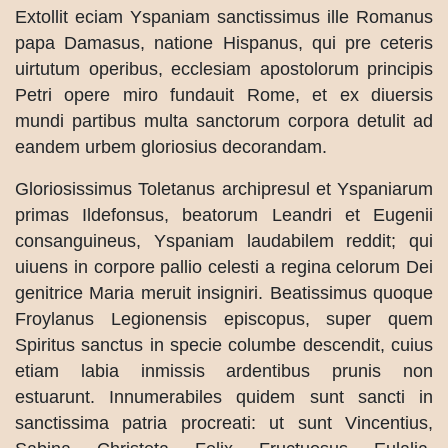
Extollit eciam Yspaniam sanctissimus ille Romanus
papa Damasus, natione Hispanus, qui pre ceteris
uirtutum operibus, ecclesiam apostolorum principis
Petri opere miro fundauit Rome, et ex diuersis
mundi partibus multa sanctorum corpora detulit ad
eandem urbem gloriosius decorandam.
Gloriosissimus Toletanus archipresul et Yspaniarum
primas Ildefonsus, beatorum Leandri et Eugenii
consanguineus, Yspaniam laudabilem reddit; qui
uiuens in corpore pallio celesti a regina celorum Dei
genitrice Maria meruit insigniri. Beatissimus quoque
Froylanus Legionensis episcopus, super quem
Spiritus sanctus in specie columbe descendit, cuius
etiam labia inmissis ardentibus prunis non
estuarunt. Innumerabiles quidem sunt sancti in
sanctissima patria procreati: ut sunt Vincentius,