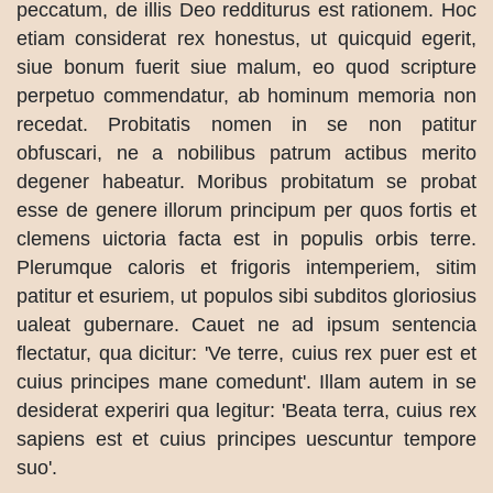
peccatum, de illis Deo redditurus est rationem. Hoc
etiam considerat rex honestus, ut quicquid egerit,
siue bonum fuerit siue malum, eo quod scripture
perpetuo commendatur, ab hominum memoria non
recedat. Probitatis nomen in se non patitur
obfuscari, ne a nobilibus patrum actibus merito
degener habeatur. Moribus probitatum se probat
esse de genere illorum principum per quos fortis et
clemens uictoria facta est in populis orbis terre.
Plerumque caloris et frigoris intemperiem, sitim
patitur et esuriem, ut populos sibi subditos gloriosius
ualeat gubernare. Cauet ne ad ipsum sentencia
flectatur, qua dicitur: 'Ve terre, cuius rex puer est et
cuius principes mane comedunt'. Illam autem in se
desiderat experiri qua legitur: 'Beata terra, cuius rex
sapiens est et cuius principes uescuntur tempore
suo'.