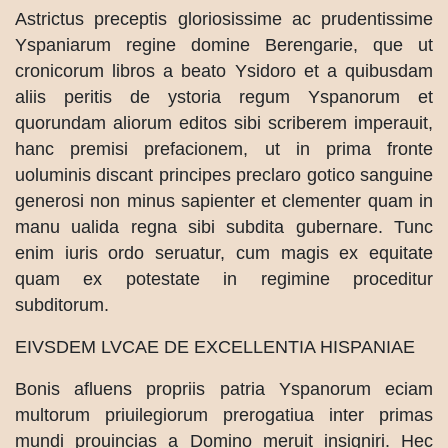
Astrictus preceptis gloriosissime ac prudentissime
Yspaniarum regine domine Berengarie, que ut
cronicorum libros a beato Ysidoro et a quibusdam
aliis peritis de ystoria regum Yspanorum et
quorundam aliorum editos sibi scriberem imperauit,
hanc premisi prefacionem, ut in prima fronte
uoluminis discant principes preclaro gotico sanguine
generosi non minus sapienter et clementer quam in
manu ualida regna sibi subdita gubernare. Tunc
enim iuris ordo seruatur, cum magis ex equitate
quam ex potestate in regimine proceditur
subditorum.
EIVSDEM LVCAE DE EXCELLENTIA HISPANIAE
Bonis afluens propriis patria Yspanorum eciam
multorum priuilegiorum prerogatiua inter primas
mundi prouincias a Domino meruit insigniri. Hec