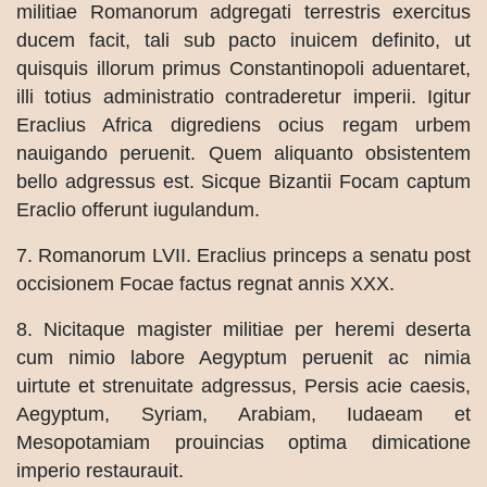
militiae Romanorum adgregati terrestris exercitus
ducem facit, tali sub pacto inuicem definito, ut
quisquis illorum primus Constantinopoli aduentaret,
illi totius administratio contraderetur imperii. Igitur
Eraclius Africa digrediens ocius regam urbem
nauigando peruenit. Quem aliquanto obsistentem
bello adgressus est. Sicque Bizantii Focam captum
Eraclio offerunt iugulandum.
7. Romanorum LVII. Eraclius princeps a senatu post
occisionem Focae factus regnat annis XXX.
8. Nicitaque magister militiae per heremi deserta
cum nimio labore Aegyptum peruenit ac nimia
uirtute et strenuitate adgressus, Persis acie caesis,
Aegyptum, Syriam, Arabiam, Iudaeam et
Mesopotamiam prouincias optima dimicatione
imperio restaurauit.