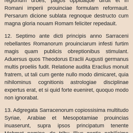
regionum urbes, pagos oppidaque diruit et in
Romani imperii prouinciae formulam reformauit.
Persarum dicione sublata regnoque destructo cum
magna gloria nouam Romam feliciter repedauit.
12. Septimo ante dicti principis anno Sarraceni
rebellantes Romanorum prouinciarum infesti furtim
magis quam publicis obreptionibus stimulant.
Aduersus quos Theodorus Eraclii Augusti germanus
multis proeliis fudit. Relatione audita Eraclius monuit
fratrem, ut tali cum gente nullo modo dimicaret, quia
nihilominus cognitionis astrologiae disciplinae
expertus erat, et si quid forte eueniret, quoquo modo
non ignorabat.
13. Adgregata Sarracenorum copiossisima multitudo
Syriae, Arabiae et Mesopotamiae prouincias
inuaserunt, supra ipsos principatum tenente