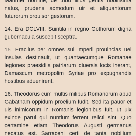
Mahmet nomine, de tribu illius gentis nobilísima
natus, prudens admodum uir et aliquantorum
futurorum prouisor gestorum.
14. Era DCLVIII. Suintila in regno Gothorum digna
gubernacula suscepit sceptra.
15. Eraclius per omnes sui imperii prouincias uel
insulas destinauit, ut quantaecumque Romanae
legiones praesidiis patriarum diuersis locis inerant,
Damascum metropolim Syriae pro expugnandis
hostibus aduenirent.
16. Theodorus cum multis milibus Romanorum apud
Gabatham oppidum proelium fudit. Sed ita pauor et
uis inimicorum in Romanis legionibus fuit, ut uix
exinde parui qui nuntium ferrent relicti sint. Quo
certamine etiam Theodorus Augusti germanus
necatus est. Sarraceni certi de tanta nobilium