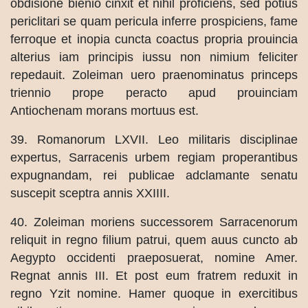
obdisione bienio cinxit et nihil proficiens, sed potius
periclitari se quam pericula inferre prospiciens, fame
ferroque et inopia cuncta coactus propria prouincia
alterius iam principis iussu non nimium feliciter
repedauit. Zoleiman uero praenominatus princeps
triennio prope peracto apud prouinciam
Antiochenam morans mortuus est.
39. Romanorum LXVII. Leo militaris disciplinae
expertus, Sarracenis urbem regiam properantibus
expugnandam, rei publicae adclamante senatu
suscepit sceptra annis XXIIII.
40. Zoleiman moriens successorem Sarracenorum
reliquit in regno filium patrui, quem auus cuncto ab
Aegypto occidenti praeposuerat, nomine Amer.
Regnat annis III. Et post eum fratrem reduxit in
regno Yzit nomine. Hamer quoque in exercitibus