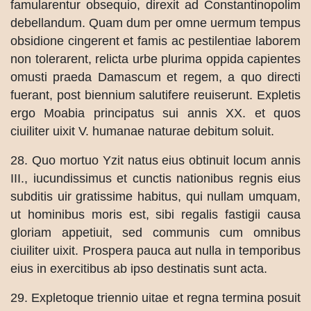
famularentur obsequio, direxit ad Constantinopolim
debellandum. Quam dum per omne uermum tempus
obsidione cingerent et famis ac pestilentiae laborem
non tolerarent, relicta urbe plurima oppida capientes
omusti praeda Damascum et regem, a quo directi
fuerant, post biennium salutifere reuiserunt. Expletis
ergo Moabia principatus sui annis XX. et quos
ciuiliter uixit V. humanae naturae debitum soluit.
28. Quo mortuo Yzit natus eius obtinuit locum annis
III., iucundissimus et cunctis nationibus regnis eius
subditis uir gratissime habitus, qui nullam umquam,
ut hominibus moris est, sibi regalis fastigii causa
gloriam appetiuit, sed communis cum omnibus
ciuiliter uixit. Prospera pauca aut nulla in temporibus
eius in exercitibus ab ipso destinatis sunt acta.
29. Expletoque triennio uitae et regna termina posuit