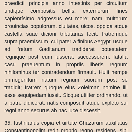
praedicti principis anno intestinis per circuitum
undique compositis bellis, externorum fines
sapientísimo adgressus est more; nam multorum
prouincias populorum, ciuitates, uicos, oppida atque
castella suae dicioni tributarias fecit, fratremque
supra praemissum, cui pater a finibus Aegypti usque
ad fretum Gaditanum tradiderat potestatem
regnique post eum iusserat successorem, fatalia
casu praeuentum in propriis liberis regnum
nihilominus ter contradendum firmauit. Hulit nempe
primogenitum natum regnum suorum post se
tradidit; fratrem quoque eius Zoleiman nomine illi
esse sequipedam iussit. Sicque utiliter ordinando, ut
a patre didicerat, natis composuit atque expleto sui
regni anno securus ab hac luce discessit.
35. Iustinianus copia et uirtute Chazarum auxiliatus
Constantinopolim redit proprio regno residens, sibi