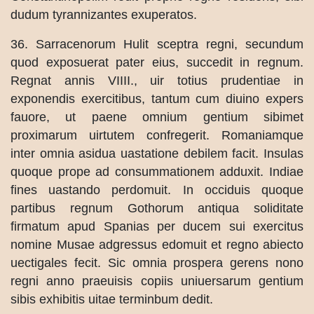
dudum tyrannizantes exuperatos.
36. Sarracenorum Hulit sceptra regni, secundum
quod exposuerat pater eius, succedit in regnum.
Regnat annis VIIII., uir totius prudentiae in
exponendis exercitibus, tantum cum diuino expers
fauore, ut paene omnium gentium sibimet
proximarum uirtutem confregerit. Romaniamque
inter omnia asidua uastatione debilem facit. Insulas
quoque prope ad consummationem adduxit. Indiae
fines uastando perdomuit. In occiduis quoque
partibus regnum Gothorum antiqua soliditate
firmatum apud Spanias per ducem sui exercitus
nomine Musae adgressus edomuit et regno abiecto
uectigales fecit. Sic omnia prospera gerens nono
regni anno praeuisis copiis uniuersarum gentium
sibis exhibitis uitae terminbum dedit.