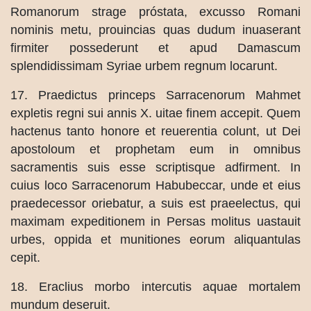
Romanorum strage próstata, excusso Romani
nominis metu, prouincias quas dudum inuaserant
firmiter possederunt et apud Damascum
splendidissimam Syriae urbem regnum locarunt.
17. Praedictus princeps Sarracenorum Mahmet
expletis regni sui annis X. uitae finem accepit. Quem
hactenus tanto honore et reuerentia colunt, ut Dei
apostoloum et prophetam eum in omnibus
sacramentis suis esse scriptisque adfirment. In
cuius loco Sarracenorum Habubeccar, unde et eius
praedecessor oriebatur, a suis est praeelectus, qui
maximam expeditionem in Persas molitus uastauit
urbes, oppida et munitiones eorum aliquantulas
cepit.
18. Eraclius morbo intercutis aquae mortalem
mundum deseruit.