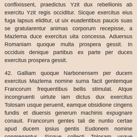
conflixissent, praedictus Yzit dux rebellionis ab
exercitu Yzit regis occiditur. Sicque exercitus eius
fuga lapsus eliditur, ut uix euadentibus paucis suas
se gratularentur animas corporum recepisse, a
Mazlema duce exercitus uita concessa. Aduersus
Romaniam quoque multa prospera gessit. In
occiduis denique partibus ex parte per duces
exercitus prospera gessit.
42. Galliam quoque Narbonensem per ducem
exercitus Mazlema nomine suma facit gentemque
Francorum frequentibus bellis stimulat. Atque
incongruenti uirtute iam dictus dux exercitus
Tolosam usque peruenit, eamque obsidione cingens
fundis et diuersis generum machinis expugnare
conauit. Francorum gentes tali de nuntio certae
apud ducem ipsius gentis Eudonem nomine
congregantur. Sicque collecti Tolosam usque