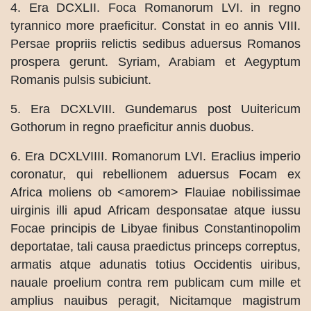
4. Era DCXLII. Foca Romanorum LVI. in regno
tyrannico more praeficitur. Constat in eo annis VIII.
Persae propriis relictis sedibus aduersus Romanos
prospera gerunt. Syriam, Arabiam et Aegyptum
Romanis pulsis subiciunt.
5. Era DCXLVIII. Gundemarus post Uuitericum
Gothorum in regno praeficitur annis duobus.
6. Era DCXLVIIII. Romanorum LVI. Eraclius imperio
coronatur, qui rebellionem aduersus Focam ex
Africa moliens ob <amorem> Flauiae nobilissimae
uirginis illi apud Africam desponsatae atque iussu
Focae principis de Libyae finibus Constantinopolim
deportatae, tali causa praedictus princeps correptus,
armatis atque adunatis totius Occidentis uiribus,
nauale proelium contra rem publicam cum mille et
amplius nauibus peragit, Nicitamque magistrum