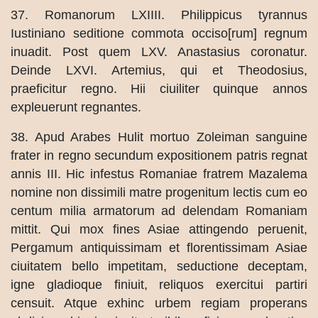
37. Romanorum LXIIII. Philippicus tyrannus
Iustiniano seditione commota occiso[rum] regnum
inuadit. Post quem LXV. Anastasius coronatur.
Deinde LXVI. Artemius, qui et Theodosius,
praeficitur regno. Hii ciuiliter quinque annos
expleuerunt regnantes.
38. Apud Arabes Hulit mortuo Zoleiman sanguine
frater in regno secundum expositionem patris regnat
annis III. Hic infestus Romaniae fratrem Mazalema
nomine non dissimili matre progenitum lectis cum eo
centum milia armatorum ad delendam Romaniam
mittit. Qui mox fines Asiae attingendo peruenit,
Pergamum antiquissimam et florentissimam Asiae
ciuitatem bello impetitam, seductione deceptam,
igne gladioque finiuit, reliquos exercitui partiri
censuit. Atque exhinc urbem regiam properans