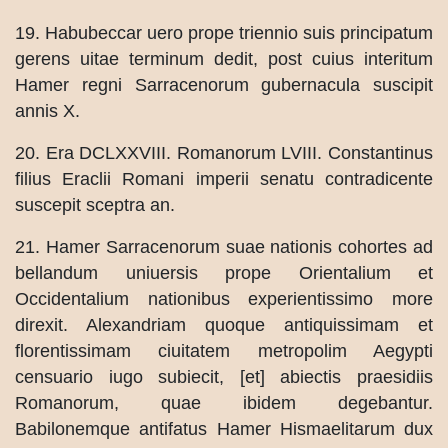
19. Habubeccar uero prope triennio suis principatum
gerens uitae terminum dedit, post cuius interitum
Hamer regni Sarracenorum gubernacula suscipit
annis X.
20. Era DCLXXVIII. Romanorum LVIII. Constantinus
filius Eraclii Romani imperii senatu contradicente
suscepit sceptra an.
21. Hamer Sarracenorum suae nationis cohortes ad
bellandum uniuersis prope Orientalium et
Occidentalium nationibus experientissimo more
direxit. Alexandriam quoque antiquissimam et
florentissimam ciuitatem metropolim Aegypti
censuario iugo subiecit, [et] abiectis praesidiis
Romanorum, quae ibidem degebantur.
Babilonemque antifatus Hamer Hismaelitarum dux