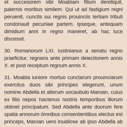
et succesorem sibi Moabiam filium dereliquit,
paternis moribus similem. Qui ut ad fastigium regni
peruenit, cunctis sui regnis prouinciis tertiam tributi
condonauit pecuniae partem. Ipseque, antequam
dimidium anni in regno maneret, ab hac luce
discessit.
30. Romanorum LXI. Iustinianus a senatu regno
praeficitur, regnans ante primam deiectionem annis
X. et post receptum regnum annis X.
31. Moabia iuniore mortuo cunctarum prouinciarum
exercitus duos sibi principes elegerunt, unum
nomine Abdella et alterum uocaubulo Maroan, cuius
ex filio nepos hactenus nostris temporibus illorum
obtinet principatum. Sed Abdella ante duorum fere
spatia annorum ómnibus consentientibus electus est
princeps, Maroan uero inuidiose ab ipso Abdella ab