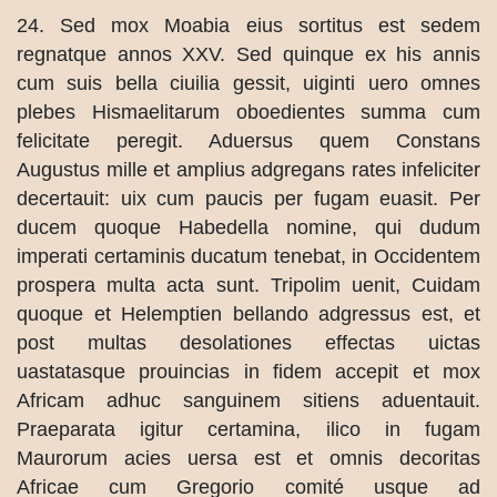
24. Sed mox Moabia eius sortitus est sedem
regnatque annos XXV. Sed quinque ex his annis
cum suis bella ciuilia gessit, uiginti uero omnes
plebes Hismaelitarum oboedientes summa cum
felicitate peregit. Aduersus quem Constans
Augustus mille et amplius adgregans rates infeliciter
decertauit: uix cum paucis per fugam euasit. Per
ducem quoque Habedella nomine, qui dudum
imperati certaminis ducatum tenebat, in Occidentem
prospera multa acta sunt. Tripolim uenit, Cuidam
quoque et Helemptien bellando adgressus est, et
post multas desolationes effectas uictas
uastatasque prouincias in fidem accepit et mox
Africam adhuc sanguinem sitiens aduentauit.
Praeparata igitur certamina, ilico in fugam
Maurorum acies uersa est et omnis decoritas
Africae cum Gregorio comité usque ad