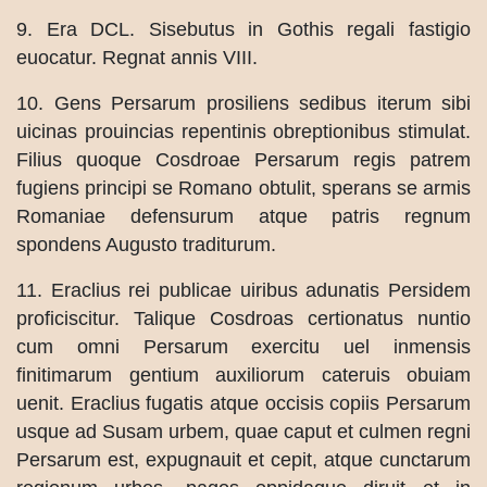
9. Era DCL. Sisebutus in Gothis regali fastigio
euocatur. Regnat annis VIII.
10. Gens Persarum prosiliens sedibus iterum sibi
uicinas prouincias repentinis obreptionibus stimulat.
Filius quoque Cosdroae Persarum regis patrem
fugiens principi se Romano obtulit, sperans se armis
Romaniae defensurum atque patris regnum
spondens Augusto traditurum.
11. Eraclius rei publicae uiribus adunatis Persidem
proficiscitur. Talique Cosdroas certionatus nuntio
cum omni Persarum exercitu uel inmensis
finitimarum gentium auxiliorum cateruis obuiam
uenit. Eraclius fugatis atque occisis copiis Persarum
usque ad Susam urbem, quae caput et culmen regni
Persarum est, expugnauit et cepit, atque cunctarum