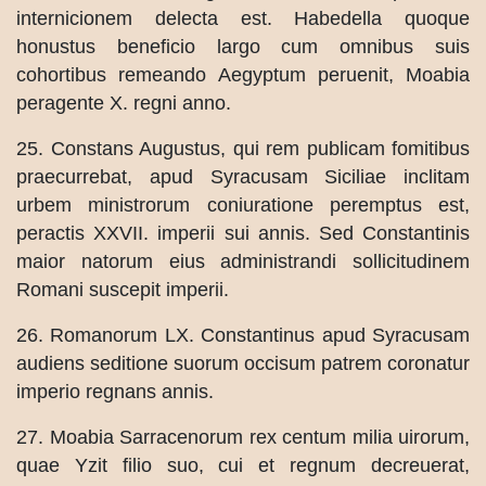
internicionem delecta est. Habedella quoque
honustus beneficio largo cum omnibus suis
cohortibus remeando Aegyptum peruenit, Moabia
peragente X. regni anno.
25. Constans Augustus, qui rem publicam fomitibus
praecurrebat, apud Syracusam Siciliae inclitam
urbem ministrorum coniuratione peremptus est,
peractis XXVII. imperii sui annis. Sed Constantinis
maior natorum eius administrandi sollicitudinem
Romani suscepit imperii.
26. Romanorum LX. Constantinus apud Syracusam
audiens seditione suorum occisum patrem coronatur
imperio regnans annis.
27. Moabia Sarracenorum rex centum milia uirorum,
quae Yzit filio suo, cui et regnum decreuerat,