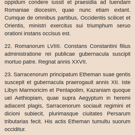
oppidum condere iussit et praesidia ad tuendam
Romaniae diocesim, quae nunc etiam extant.
Cumque de omnibus partibus, Occidentis scilicet et
Orientis, ministri exercitus sui triumphum seruo
orationi instans occisus est.
22. Romanorum LVIIII. Constans Constantini filius
administratione rei publicae gubernacula suscipit
mortuo patre. Regnat annis XXVII.
23. Sarracenorum principatum Etheman suae gentis
suscepit et gubernacula praerogauit annis XII. Iste
Libyn Marmoricim et Pentapolim, Kazaniam quoque
uel Aethiopiam, quae supra Aegyptum in heremi
adiacent plagis, Sarracenorum sociauit regimini et
dicioni subiecit, plurimasque ciuitates Persarum
tributarias fecit. His actis Etheman tumultu suorum
occiditur.