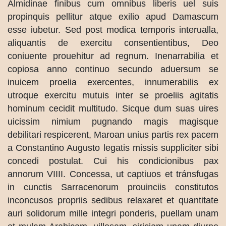
Almidinae finibus cum omnibus liberis uel suis
propinquis pellitur atque exilio apud Damascum
esse iubetur. Sed post modica temporis interualla,
aliquantis de exercitu consentientibus, Deo
coniuente prouehitur ad regnum. Inenarrabilia et
copiosa anno continuo secundo aduersum se
inuicem proelia exercentes, innumerabilis ex
utroque exercitu mutuis inter se proeliis agitatis
hominum cecidit multitudo. Sicque dum suas uires
uicissim nimium pugnando magis magisque
debilitari respicerent, Maroan unius partis rex pacem
a Constantino Augusto legatis missis suppliciter sibi
concedi postulat. Cui his condicionibus pax
annorum VIIII. Concessa, ut captiuos et tránsfugas
in cunctis Sarracenorum prouinciis constitutos
inconcusos propriis sedibus relaxaret et quantitate
auri solidorum mille integri ponderis, puellam unam