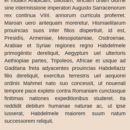
et mulam Arabicam, uillosam, siriciam unam diurne
sine intermissione imperatori Augusto Sarracenorum
rex continua VIIII. annorum curricula proferret.
Maroan uero antequam moreretur, Hismaelitarum
prouincias suos inter filios dispertiuit, id est,
Presidís, Armeniae, Mesopotamiae, Osdroenae,
Arabiae et Syriae regiones regno Habdelmele
primogénito dereliquit, Aegyptum uel ulterioris
Aethiopiae partes, Tripoleos, Africae et usque ad
Gaditana freta adyacentes prouincias Habdellaziz
filio dereliquit, exercitus terrestris uel aequorei
ordinis Mahmet nato suo concessit, ut nouenali
tempore pace expleto contra Romaniam cunctasque
finitimas nationes expeditionibus studeret. Ita
reddidit debitum humanae naturae ac, ut ipse
iusserat, Habdelmele maiorem suum natum
successorem reliquit.