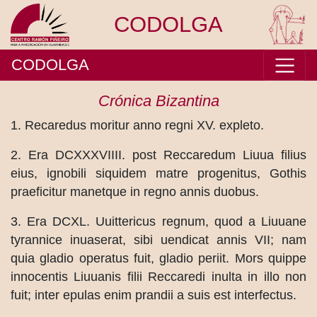
CODOLGA
CODOLGA
Crónica Bizantina
1. Recaredus moritur anno regni XV. expleto.
2. Era DCXXXVIIII. post Reccaredum Liuua filius
eius, ignobili siquidem matre progenitus, Gothis
praeficitur manetque in regno annis duobus.
3. Era DCXL. Uuittericus regnum, quod a Liuuane
tyrannice inuaserat, sibi uendicat annis VII; nam
quia gladio operatus fuit, gladio periit. Mors quippe
innocentis Liuuanis filii Reccaredi inulta in illo non
fuit; inter epulas enim prandii a suis est interfectus.