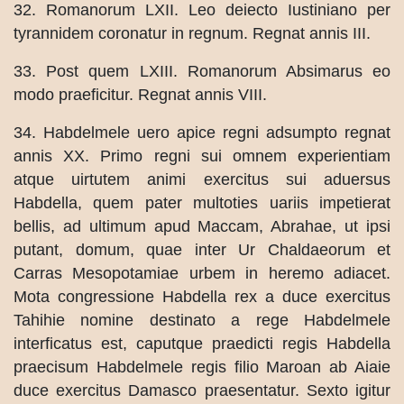
32. Romanorum LXII. Leo deiecto Iustiniano per
tyrannidem coronatur in regnum. Regnat annis III.
33. Post quem LXIII. Romanorum Absimarus eo
modo praeficitur. Regnat annis VIII.
34. Habdelmele uero apice regni adsumpto regnat
annis XX. Primo regni sui omnem experientiam
atque uirtutem animi exercitus sui aduersus
Habdella, quem pater multoties uariis impetierat
bellis, ad ultimum apud Maccam, Abrahae, ut ipsi
putant, domum, quae inter Ur Chaldaeorum et
Carras Mesopotamiae urbem in heremo adiacet.
Mota congressione Habdella rex a duce exercitus
Tahihie nomine destinato a rege Habdelmele
interficatus est, caputque praedicti regis Habdella
praecisum Habdelmele regis filio Maroan ab Aiaie
duce exercitus Damasco praesentatur. Sexto igitur