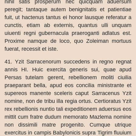
nihil satis prosperum nec quicquam aduersum
peregit; tantaque autem benignitatis et patientiae
fuit, ut hactenus tantus ei honor lausque referatur a
cunctis, etiam ab externis, quantus ulli unquam
uiuenti regni gubernacula praeroganti adlatus est.
Proxime namque de loco, quo Zoleiman mortuus
fuerat, recessit et iste.
41. Yzit Sarracenorum succedens in regno regnat
annis HI. Huic exercita generis sui, quae apud
Persas tutelam gerent, rebellionem moliti ciuilia
praeparant bella, apud eos concilia ministrante et
supereos manente sceleris caput Sarracenus Yzit
nomine, non de tribu illa regia ortus. Certioratus Yzit
rex rebellionis nuntio tali expeditionem aduersus eos
mittit cum fratre dudum memorato Mazlema nomine
non dissimili matre progenito. Cumque utrique
exercitus in campis Babylonicis supra Tigrim fluuium