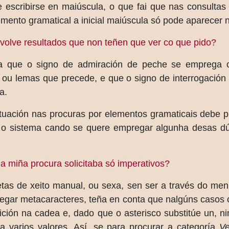
scribirse en maiúscula, o que fai que nas consultas p
mento gramatical a inicial maiúscula só pode aparecer n
volve resultados que non teñen que ver co que pido?
a que o signo de admiración de peche se emprega 
s ou lemas que precede, e que o signo de interrogación
a.
uación nas procuras por elementos gramaticais debe p
bre o sistema cando se quere empregar algunha desas dú
a miña procura solicitaba só imperativos?
etas de xeito manual, ou sexa, sen ser a través do men
egar metacaracteres, teña en conta que nalgúns casos 
ción na cadea e, dado que o asterisco substitúe un, n
a varios valores. Así, se para procurar a categoría
Ve