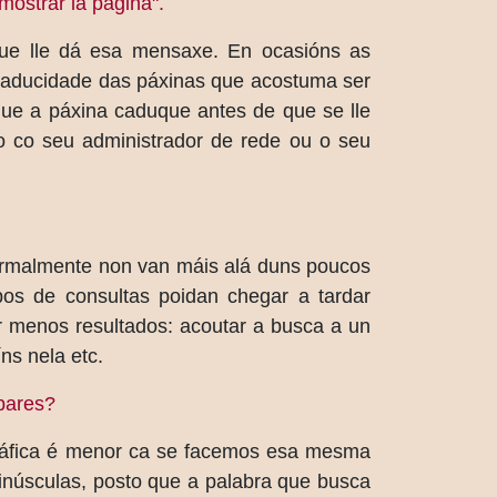
ostrar la página".
que lle dá esa mensaxe. En ocasións as
e caducidade das páxinas que acostuma ser
que a páxina caduque antes de que se lle
o co seu administrador de rede ou o seu
normalmente non van máis alá duns poucos
pos de consultas poidan chegar a tardar
er menos resultados: acoutar a busca a un
ns nela etc.
spares?
gráfica é menor ca se facemos esa mesma
minúsculas, posto que a palabra que busca