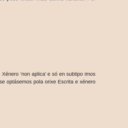
Xénero ‘non aplica’ e só en subtipo imos
se optásemos pola orixe Escrita e xénero