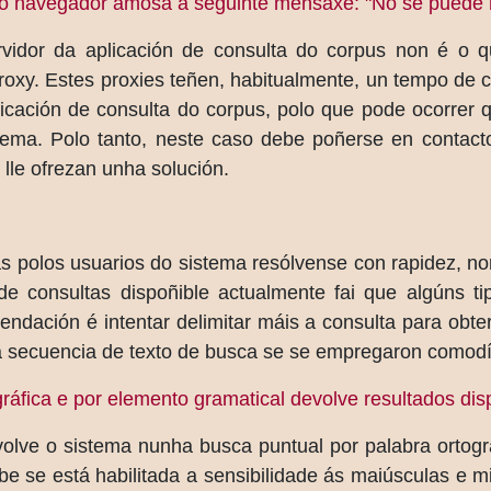
o navegador amosa a seguinte mensaxe: "No se puede m
rvidor da aplicación de consulta do corpus non é o 
proxy. Estes proxies teñen, habitualmente, un tempo d
licación de consulta do corpus, polo que pode ocorrer 
lema. Polo tanto, neste caso debe poñerse en contact
 lle ofrezan unha solución.
as polos usuarios do sistema resólvense con rapidez, 
e consultas dispoñible actualmente fai que algúns ti
ndación é intentar delimitar máis a consulta para obt
r a secuencia de texto de busca se se empregaron comodí
áfica e por elemento gramatical devolve resultados di
olve o sistema nunha busca puntual por palabra orto
e se está habilitada a sensibilidade ás maiúsculas e 