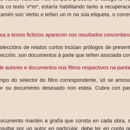
a co texto V*m*, estaría habilitando tanto a recuperac
s tamén son Verbo e teñen un
m
na súa etiqueta, o corr
doa a textos ficticios aparecen nos resultados concorda
oleccións de relatos curtos inclúan prólogos de presen
colección, son documentos á parte que teñen asociada c
de autores e documentos nos filtros respectivos na pant
mpo do selector do filtro correspondente, só se amo
utor ou documento desexado non estea. Cubra con p
documento mantén a grafía que consta en cada obra, s
sultar por un autor en particular, debe ter en conta 