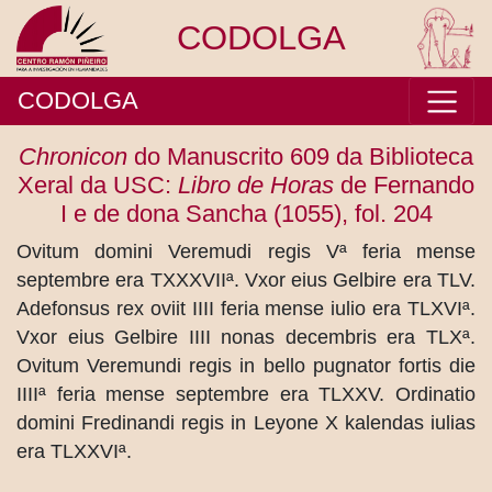
CODOLGA
CODOLGA
Chronicon
do Manuscrito 609 da Biblioteca
Xeral da USC:
Libro de Horas
de Fernando
I e de dona Sancha (1055), fol. 204
Ovitum domini Veremudi regis Vª feria mense
septembre era TXXXVIIª. Vxor eius Gelbire era TLV.
Adefonsus rex oviit IIII feria mense iulio era TLXVIª.
Vxor eius Gelbire IIII nonas decembris era TLXª.
Ovitum Veremundi regis in bello pugnator fortis die
IIIIª feria mense septembre era TLXXV. Ordinatio
domini Fredinandi regis in Leyone X kalendas iulias
era TLXXVIª.