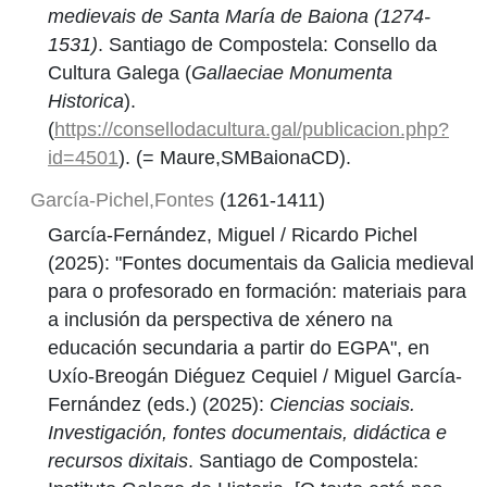
medievais de Santa María de Baiona (1274-
1531)
. Santiago de Compostela: Consello da
Cultura Galega (
Gallaeciae Monumenta
Historica
).
(
https://consellodacultura.gal/publicacion.php?
id=4501
). (= Maure,SMBaionaCD).
García-Pichel,Fontes
(1261-1411)
García-Fernández, Miguel / Ricardo Pichel
(2025): "Fontes documentais da Galicia medieval
para o profesorado en formación: materiais para
a inclusión da perspectiva de xénero na
educación secundaria a partir do EGPA", en
Uxío-Breogán Diéguez Cequiel / Miguel García-
Fernández (eds.) (2025):
Ciencias sociais.
Investigación, fontes documentais, didáctica e
recursos dixitais
. Santiago de Compostela: