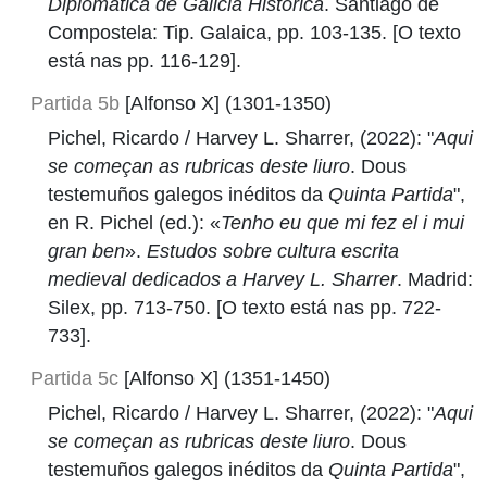
Diplomática de Galicia Histórica
. Santiago de
Compostela: Tip. Galaica, pp. 103-135. [O texto
está nas pp. 116-129].
Partida 5b
[Alfonso X] (1301-1350)
Pichel, Ricardo / Harvey L. Sharrer, (2022): "
Aqui
se começan as rubricas deste liuro
. Dous
testemuños galegos inéditos da
Quinta Partida
",
en R. Pichel (ed.): «
Tenho eu que mi fez el i mui
gran ben
».
Estudos sobre cultura escrita
medieval dedicados a Harvey L. Sharrer
. Madrid:
Silex, pp. 713-750. [O texto está nas pp. 722-
733].
Partida 5c
[Alfonso X] (1351-1450)
Pichel, Ricardo / Harvey L. Sharrer, (2022): "
Aqui
se começan as rubricas deste liuro
. Dous
testemuños galegos inéditos da
Quinta Partida
",