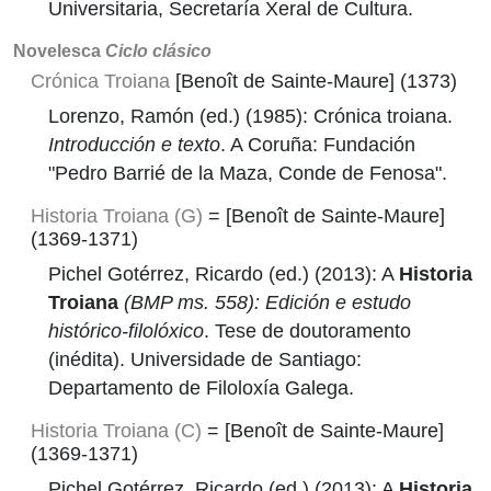
Universitaria, Secretaría Xeral de Cultura.
Novelesca
Ciclo clásico
Crónica Troiana
[Benoît de Sainte-Maure] (1373)
Lorenzo, Ramón (ed.) (1985): Crónica troiana.
Introducción e texto
. A Coruña: Fundación
"Pedro Barrié de la Maza, Conde de Fenosa".
Historia Troiana (G)
= [Benoît de Sainte-Maure]
(1369-1371)
Pichel Gotérrez, Ricardo (ed.) (2013): A
Historia
Troiana
(BMP ms. 558): Edición e estudo
histórico-filolóxico
. Tese de doutoramento
(inédita). Universidade de Santiago:
Departamento de Filoloxía Galega.
Historia Troiana (C)
= [Benoît de Sainte-Maure]
(1369-1371)
Pichel Gotérrez, Ricardo (ed.) (2013): A
Historia