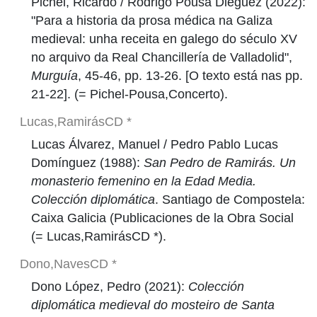
Pichel, Ricardo / Rodrigo Pousa Diéguez (2022):
"Para a historia da prosa médica na Galiza
medieval: unha receita en galego do século XV
no arquivo da Real Chancillería de Valladolid",
Murguía
, 45-46, pp. 13-26. [O texto está nas pp.
21-22]. (= Pichel-Pousa,Concerto).
Lucas,RamirásCD *
Lucas Álvarez, Manuel / Pedro Pablo Lucas
Domínguez (1988):
San Pedro de Ramirás. Un
monasterio femenino en la Edad Media.
Colección diplomática
. Santiago de Compostela:
Caixa Galicia (Publicaciones de la Obra Social
(= Lucas,RamirásCD *).
Dono,NavesCD *
Dono López, Pedro (2021):
Colección
diplomática medieval do mosteiro de Santa