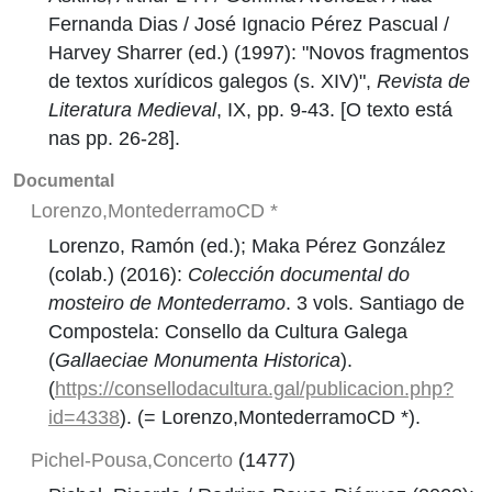
Fernanda Dias / José Ignacio Pérez Pascual /
Harvey Sharrer (ed.) (1997): "Novos fragmentos
de textos xurídicos galegos (s. XIV)",
Revista de
Literatura Medieval
, IX, pp. 9-43. [O texto está
nas pp. 26-28].
Documental
Lorenzo,MontederramoCD *
Lorenzo, Ramón (ed.); Maka Pérez González
(colab.) (2016):
Colección documental do
mosteiro de Montederramo
. 3 vols. Santiago de
Compostela: Consello da Cultura Galega
(
Gallaeciae Monumenta Historica
).
(
https://consellodacultura.gal/publicacion.php?
id=4338
). (= Lorenzo,MontederramoCD *).
Pichel-Pousa,Concerto
(1477)