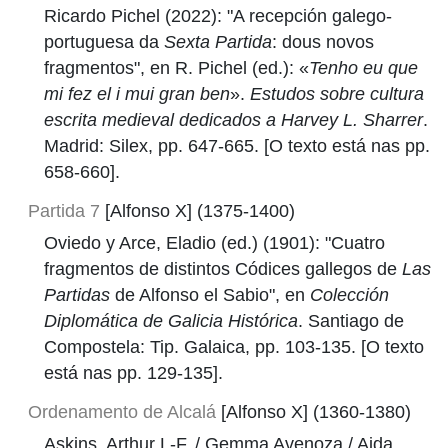
Ricardo Pichel (2022): "A recepción galego-
portuguesa da
Sexta Partida
: dous novos
fragmentos", en R. Pichel (ed.): «
Tenho eu que
mi fez el i mui gran ben
».
Estudos sobre cultura
escrita medieval dedicados a Harvey L. Sharrer
.
Madrid: Silex, pp. 647-665. [O texto está nas pp.
658-660].
Partida 7
[Alfonso X] (1375-1400)
Oviedo y Arce, Eladio (ed.) (1901): "Cuatro
fragmentos de distintos Códices gallegos de
Las
Partidas
de Alfonso el Sabio", en
Colección
Diplomática de Galicia Histórica
. Santiago de
Compostela: Tip. Galaica, pp. 103-135. [O texto
está nas pp. 129-135].
Ordenamento de Alcalá
[Alfonso X] (1360-1380)
Askins, Arthur L-F. / Gemma Avenoza / Aida