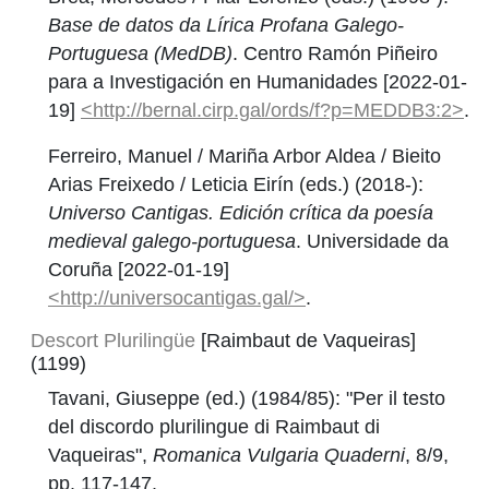
Base de datos da Lírica Profana Galego-
Portuguesa (MedDB)
. Centro Ramón Piñeiro
para a Investigación en Humanidades [2022-01-
19]
<http://bernal.cirp.gal/ords/f?p=MEDDB3:2>
.
Ferreiro, Manuel / Mariña Arbor Aldea / Bieito
Arias Freixedo / Leticia Eirín (eds.) (2018-):
Universo Cantigas. Edición crítica da poesía
medieval galego-portuguesa
. Universidade da
Coruña [2022-01-19]
<http://universocantigas.gal/>
.
Descort Plurilingüe
[Raimbaut de Vaqueiras]
(1199)
Tavani, Giuseppe (ed.) (1984/85): "Per il testo
del discordo plurilingue di Raimbaut di
Vaqueiras",
Romanica Vulgaria Quaderni
, 8/9,
pp. 117-147.