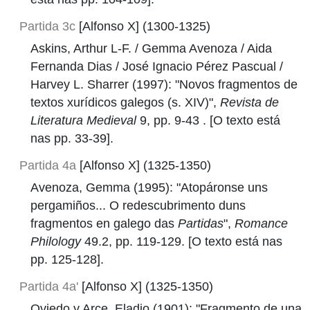
Partida 3c
[Alfonso X] (1300-1325)
Askins, Arthur L-F. / Gemma Avenoza / Aida
Fernanda Dias / José Ignacio Pérez Pascual /
Harvey L. Sharrer (1997): "Novos fragmentos de
textos xurídicos galegos (s. XIV)",
Revista de
Literatura Medieval
9, pp. 9-43 . [O texto está
nas pp. 33-39].
Partida 4a
[Alfonso X] (1325-1350)
Avenoza, Gemma (1995): "Atopáronse uns
pergamiños... O redescubrimento duns
fragmentos en galego das
Partidas
",
Romance
Philology
49.2, pp. 119-129. [O texto está nas
pp. 125-128].
Partida 4a'
[Alfonso X] (1325-1350)
Oviedo y Arce, Eladio (1901): "Fragmento de una