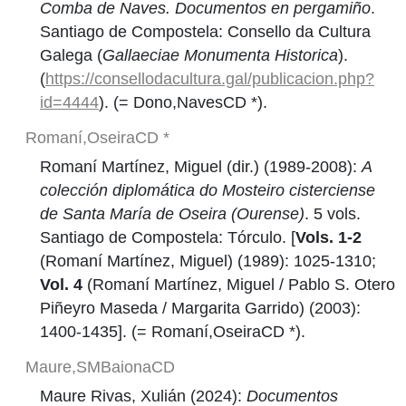
Comba de Naves. Documentos en pergamiño
.
Santiago de Compostela: Consello da Cultura
Galega (
Gallaeciae Monumenta Historica
).
(
https://consellodacultura.gal/publicacion.php?
id=4444
). (= Dono,NavesCD *).
Romaní,OseiraCD *
Romaní Martínez, Miguel (dir.) (1989-2008):
A
colección diplomática do Mosteiro cisterciense
de Santa María de Oseira (Ourense)
. 5 vols.
Santiago de Compostela: Tórculo. [
Vols. 1-2
(Romaní Martínez, Miguel) (1989): 1025-1310;
Vol. 4
(Romaní Martínez, Miguel / Pablo S. Otero
Piñeyro Maseda / Margarita Garrido) (2003):
1400-1435]. (= Romaní,OseiraCD *).
Maure,SMBaionaCD
Maure Rivas, Xulián (2024):
Documentos