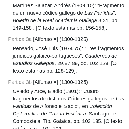
Martínez Salazar, Andrés (1909-10): "Fragmento
de un nuevo códice gallego de
Las Partidas
",
Boletín de la Real Academia Gallega
3.31, pp.
149-158 . [O texto está nas pp. 156-158].
Partida 3a
[Alfonso X] (1300-1325)
Pensado, José Luis (1974-75): "Tres fragmentos
jurídicos galaico-portugueses",
Cuadernos de
Estudios Gallegos
, 29.87-89, pp. 102-129. [O
texto está nas pp. 128-129].
Partida 3b
[Alfonso X] (1300-1325)
Oviedo y Arce, Eladio (1901): "Cuatro
fragmentos de distintos Códices gallegos de
Las
Partidas
de Alfonso el Sabio", en
Colección
Diplomática de Galicia Histórica
: Santiago de
Compostela: Tip. Galaica, pp. 103-135. [O texto
está nas pp. 104-109].