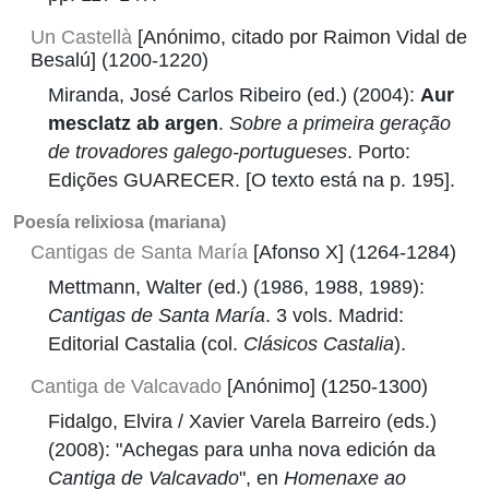
Un Castellà
[Anónimo, citado por Raimon Vidal de
Besalú] (1200-1220)
Miranda, José Carlos Ribeiro (ed.) (2004):
Aur
mesclatz ab argen
.
Sobre a primeira geração
de trovadores galego-portugueses
. Porto:
Edições GUARECER. [O texto está na p. 195].
Poesía relixiosa (mariana)
Cantigas de Santa María
[Afonso X] (1264-1284)
Mettmann, Walter (ed.) (1986, 1988, 1989):
Cantigas de Santa María
. 3 vols. Madrid:
Editorial Castalia (col.
Clásicos Castalia
).
Cantiga de Valcavado
[Anónimo] (1250-1300)
Fidalgo, Elvira / Xavier Varela Barreiro (eds.)
(2008): "Achegas para unha nova edición da
Cantiga de Valcavado
", en
Homenaxe ao