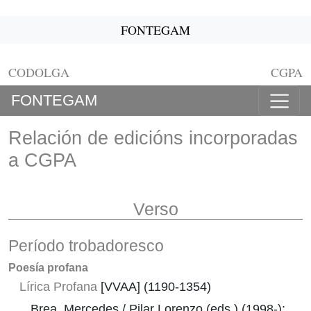
FONTEGAM
CODOLGA
CGPA
FONTEGAM
Relación de edicións incorporadas
a CGPA
Verso
Período trobadoresco
Poesía profana
Lírica Profana
[VVAA] (1190-1354)
Brea, Mercedes / Pilar Lorenzo (eds.) (1998-):