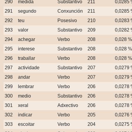
290
medida
Substantivo
211
0,0285
291
segundo
Conxunción
211
0,0285
292
teu
Posesivo
210
0,0283
293
valor
Substantivo
209
0,0282
294
achegar
Verbo
208
0,028 %
295
interese
Substantivo
208
0,028 %
296
traballar
Verbo
208
0,028 %
297
actividade
Substantivo
207
0,0279
298
andar
Verbo
207
0,0279
299
lembrar
Verbo
206
0,0278
300
medio
Substantivo
206
0,0278
301
xeral
Adxectivo
206
0,0278
302
indicar
Verbo
205
0,0276
303
escoitar
Verbo
204
0,0275