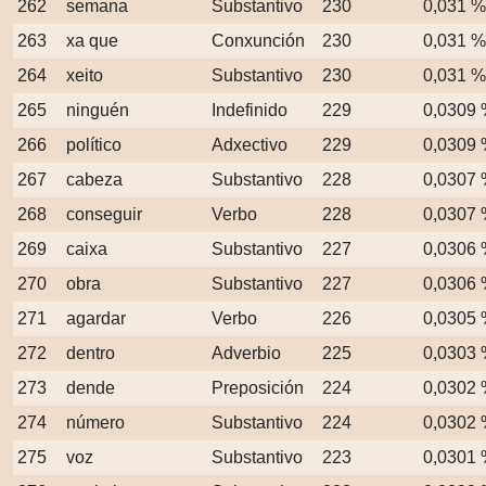
262
semana
Substantivo
230
0,031 %
263
xa que
Conxunción
230
0,031 %
264
xeito
Substantivo
230
0,031 %
265
ninguén
Indefinido
229
0,0309
266
político
Adxectivo
229
0,0309
267
cabeza
Substantivo
228
0,0307
268
conseguir
Verbo
228
0,0307
269
caixa
Substantivo
227
0,0306
270
obra
Substantivo
227
0,0306
271
agardar
Verbo
226
0,0305
272
dentro
Adverbio
225
0,0303
273
dende
Preposición
224
0,0302
274
número
Substantivo
224
0,0302
275
voz
Substantivo
223
0,0301