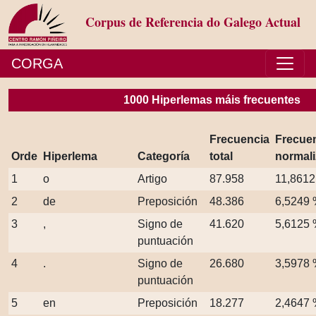
Corpus de Referencia do Galego Actual
CORGA
1000 Hiperlemas máis frecuentes
Frecuencia
Frecue
Orde
Hiperlema
Categoría
total
normal
1
o
Artigo
87.958
11,861
2
de
Preposición
48.386
6,5249
3
,
Signo de
41.620
5,6125
puntuación
4
.
Signo de
26.680
3,5978
puntuación
5
en
Preposición
18.277
2,4647