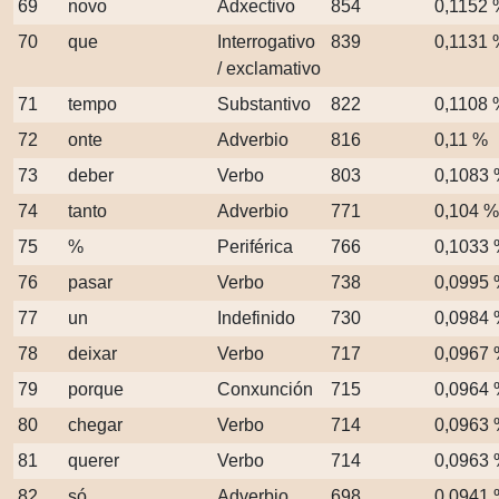
69
novo
Adxectivo
854
0,1152 
70
que
Interrogativo
839
0,1131 
/ exclamativo
71
tempo
Substantivo
822
0,1108 
72
onte
Adverbio
816
0,11 %
73
deber
Verbo
803
0,1083
74
tanto
Adverbio
771
0,104 %
75
%
Periférica
766
0,1033
76
pasar
Verbo
738
0,0995
77
un
Indefinido
730
0,0984
78
deixar
Verbo
717
0,0967
79
porque
Conxunción
715
0,0964
80
chegar
Verbo
714
0,0963
81
querer
Verbo
714
0,0963
82
só
Adverbio
698
0,0941