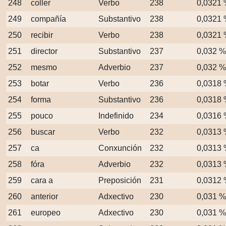
248
coller
Verbo
238
0,0321
249
compañía
Substantivo
238
0,0321
250
recibir
Verbo
238
0,0321
251
director
Substantivo
237
0,032 %
252
mesmo
Adverbio
237
0,032 %
253
botar
Verbo
236
0,0318
254
forma
Substantivo
236
0,0318
255
pouco
Indefinido
234
0,0316
256
buscar
Verbo
232
0,0313
257
ca
Conxunción
232
0,0313
258
fóra
Adverbio
232
0,0313
259
cara a
Preposición
231
0,0312
260
anterior
Adxectivo
230
0,031 %
261
europeo
Adxectivo
230
0,031 %