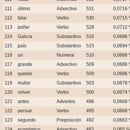
111
último
Adxectivo
531
0,0716
112
falar
Verbo
530
0,0715
113
poñer
Verbo
528
0,0712
114
Galicia
Substantivo
516
0,0696
115
país
Substantivo
515
0,0694
116
un
Numeral
510
0,0688
117
grande
Adxectivo
509
0,0686
118
quedar
Verbo
509
0,0686
119
muller
Substantivo
503
0,0678
120
volver
Verbo
500
0,0674
121
antes
Adverbio
496
0,0669
122
pensar
Verbo
495
0,0668
123
segundo
Preposición
492
0,0663
124
económico
Adxectivo
482
0,065 %