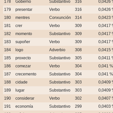
178
Goberno
Substantivo
316
0,0426
179
presentar
Verbo
316
0,0426
180
mentres
Conxunción
314
0,0423
181
crer
Verbo
309
0,0417
182
momento
Substantivo
309
0,0417
183
supoñer
Verbo
309
0,0417
184
logo
Adverbio
308
0,0415
185
proxecto
Substantivo
305
0,0411 
186
comezar
Verbo
304
0,041 %
187
crecemento
Substantivo
304
0,041 %
188
cidade
Substantivo
303
0,0409
189
lugar
Substantivo
303
0,0409
190
considerar
Verbo
302
0,0407
191
economía
Substantivo
299
0,0403