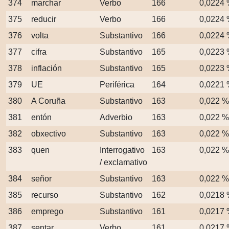
374
marchar
Verbo
166
0,0224
375
reducir
Verbo
166
0,0224
376
volta
Substantivo
166
0,0224
377
cifra
Substantivo
165
0,0223
378
inflación
Substantivo
165
0,0223
379
UE
Periférica
164
0,0221
380
A Coruña
Substantivo
163
0,022 %
381
entón
Adverbio
163
0,022 %
382
obxectivo
Substantivo
163
0,022 %
383
quen
Interrogativo
163
0,022 %
/ exclamativo
384
señor
Substantivo
163
0,022 %
385
recurso
Substantivo
162
0,0218
386
emprego
Substantivo
161
0,0217
387
sentar
Verbo
161
0,0217