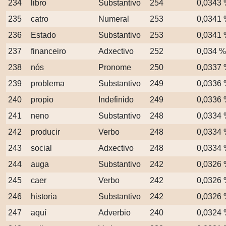
234
libro
Substantivo
254
0,0343
235
catro
Numeral
253
0,0341
236
Estado
Substantivo
253
0,0341
237
financeiro
Adxectivo
252
0,034 %
238
nós
Pronome
250
0,0337
239
problema
Substantivo
249
0,0336
240
propio
Indefinido
249
0,0336
241
neno
Substantivo
248
0,0334
242
producir
Verbo
248
0,0334
243
social
Adxectivo
248
0,0334
244
auga
Substantivo
242
0,0326
245
caer
Verbo
242
0,0326
246
historia
Substantivo
242
0,0326
247
aquí
Adverbio
240
0,0324