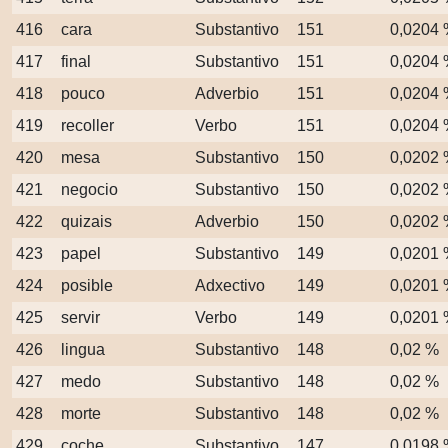
416
cara
Substantivo
151
0,0204
417
final
Substantivo
151
0,0204
418
pouco
Adverbio
151
0,0204
419
recoller
Verbo
151
0,0204
420
mesa
Substantivo
150
0,0202
421
negocio
Substantivo
150
0,0202
422
quizais
Adverbio
150
0,0202
423
papel
Substantivo
149
0,0201
424
posible
Adxectivo
149
0,0201
425
servir
Verbo
149
0,0201
426
lingua
Substantivo
148
0,02 %
427
medo
Substantivo
148
0,02 %
428
morte
Substantivo
148
0,02 %
429
coche
Substantivo
147
0,0198