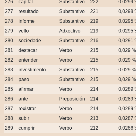
276
capital
Substantivo
222
0,0299
277
resultado
Substantivo
221
0,0298
278
informe
Substantivo
219
0,0295
279
vello
Adxectivo
219
0,0295
280
sociedade
Substantivo
216
0,0291
281
destacar
Verbo
215
0,029 %
282
entender
Verbo
215
0,029 %
283
investimento
Substantivo
215
0,029 %
284
paso
Substantivo
215
0,029 %
285
afirmar
Verbo
214
0,0289
286
ante
Preposición
214
0,0289
287
rexistrar
Verbo
214
0,0289
288
subir
Verbo
213
0,0287
289
cumprir
Verbo
212
0,0286