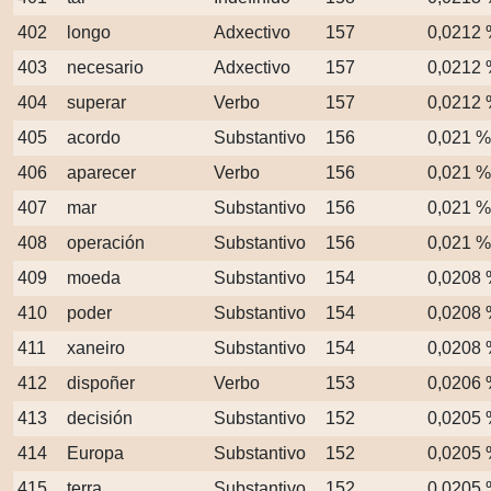
402
longo
Adxectivo
157
0,0212
403
necesario
Adxectivo
157
0,0212
404
superar
Verbo
157
0,0212
405
acordo
Substantivo
156
0,021 %
406
aparecer
Verbo
156
0,021 %
407
mar
Substantivo
156
0,021 %
408
operación
Substantivo
156
0,021 %
409
moeda
Substantivo
154
0,0208
410
poder
Substantivo
154
0,0208
411
xaneiro
Substantivo
154
0,0208
412
dispoñer
Verbo
153
0,0206
413
decisión
Substantivo
152
0,0205
414
Europa
Substantivo
152
0,0205
415
terra
Substantivo
152
0,0205