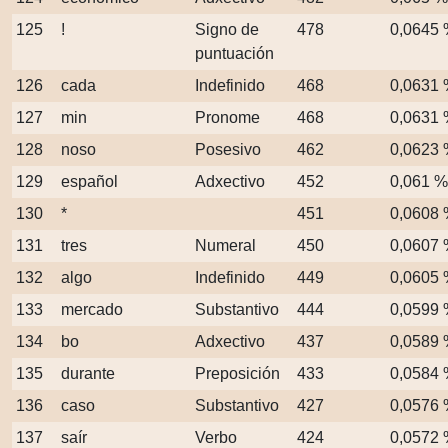
125
!
Signo de
478
0,0645
puntuación
126
cada
Indefinido
468
0,0631
127
min
Pronome
468
0,0631
128
noso
Posesivo
462
0,0623
129
español
Adxectivo
452
0,061 %
130
*
451
0,0608
131
tres
Numeral
450
0,0607
132
algo
Indefinido
449
0,0605
133
mercado
Substantivo
444
0,0599
134
bo
Adxectivo
437
0,0589
135
durante
Preposición
433
0,0584
136
caso
Substantivo
427
0,0576
137
saír
Verbo
424
0,0572