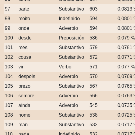
97
parte
Substantivo
603
0,0813
98
moito
Indefinido
594
0,0801
99
onde
Adverbio
594
0,0801
100
desde
Preposición
586
0,079 %
101
mes
Substantivo
579
0,0781
102
cousa
Substantivo
572
0,0771
103
vir
Verbo
571
0,077 %
104
despois
Adverbio
570
0,0769
105
prezo
Substantivo
567
0,0765
106
sempre
Adverbio
566
0,0763
107
aínda
Adverbio
545
0,0735
108
home
Substantivo
538
0,0725
109
man
Substantivo
532
0,0717
110
nada
Indefinido
532
0,0717