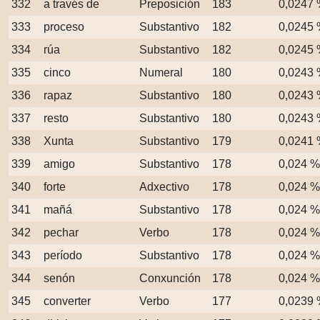
332
a través de
Preposición
183
0,0247
333
proceso
Substantivo
182
0,0245
334
rúa
Substantivo
182
0,0245
335
cinco
Numeral
180
0,0243
336
rapaz
Substantivo
180
0,0243
337
resto
Substantivo
180
0,0243
338
Xunta
Substantivo
179
0,0241
339
amigo
Substantivo
178
0,024 %
340
forte
Adxectivo
178
0,024 %
341
mañá
Substantivo
178
0,024 %
342
pechar
Verbo
178
0,024 %
343
período
Substantivo
178
0,024 %
344
senón
Conxunción
178
0,024 %
345
converter
Verbo
177
0,0239