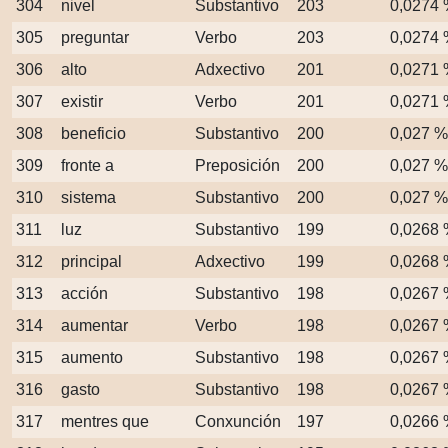
304
nivel
Substantivo
203
0,0274
305
preguntar
Verbo
203
0,0274
306
alto
Adxectivo
201
0,0271
307
existir
Verbo
201
0,0271
308
beneficio
Substantivo
200
0,027 %
309
fronte a
Preposición
200
0,027 %
310
sistema
Substantivo
200
0,027 %
311
luz
Substantivo
199
0,0268
312
principal
Adxectivo
199
0,0268
313
acción
Substantivo
198
0,0267
314
aumentar
Verbo
198
0,0267
315
aumento
Substantivo
198
0,0267
316
gasto
Substantivo
198
0,0267
317
mentres que
Conxunción
197
0,0266