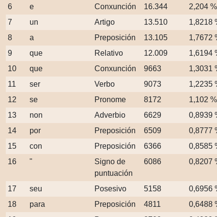
6
e
Conxunción
16.344
2,204 %
7
un
Artigo
13.510
1,8218
8
a
Preposición
13.105
1,7672
9
que
Relativo
12.009
1,6194
10
que
Conxunción
9663
1,3031
11
ser
Verbo
9073
1,2235
12
se
Pronome
8172
1,102 %
13
non
Adverbio
6629
0,8939
14
por
Preposición
6509
0,8777
15
con
Preposición
6366
0,8585
16
"
Signo de
6086
0,8207
puntuación
17
seu
Posesivo
5158
0,6956
18
para
Preposición
4811
0,6488