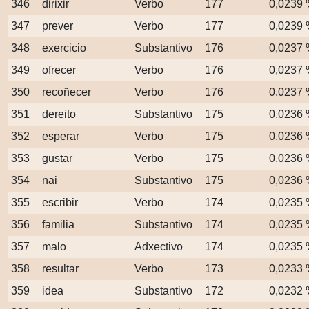
346
dirixir
Verbo
177
0,0239
347
prever
Verbo
177
0,0239
348
exercicio
Substantivo
176
0,0237
349
ofrecer
Verbo
176
0,0237
350
recoñecer
Verbo
176
0,0237
351
dereito
Substantivo
175
0,0236
352
esperar
Verbo
175
0,0236
353
gustar
Verbo
175
0,0236
354
nai
Substantivo
175
0,0236
355
escribir
Verbo
174
0,0235
356
familia
Substantivo
174
0,0235
357
malo
Adxectivo
174
0,0235
358
resultar
Verbo
173
0,0233
359
idea
Substantivo
172
0,0232