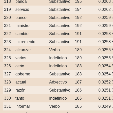
318
banda
Substantivo
195
0,0263
319
servicio
Substantivo
194
0,0262
320
banco
Substantivo
192
0,0259
321
ministro
Substantivo
192
0,0259
322
cambio
Substantivo
191
0,0258
323
incremento
Substantivo
191
0,0258
324
alcanzar
Verbo
189
0,0255
325
varios
Indefinido
189
0,0255
326
certo
Indefinido
188
0,0254
327
goberno
Substantivo
188
0,0254
328
actual
Adxectivo
187
0,0252
329
razón
Substantivo
186
0,0251
330
tanto
Indefinido
186
0,0251
331
informar
Verbo
185
0,0249