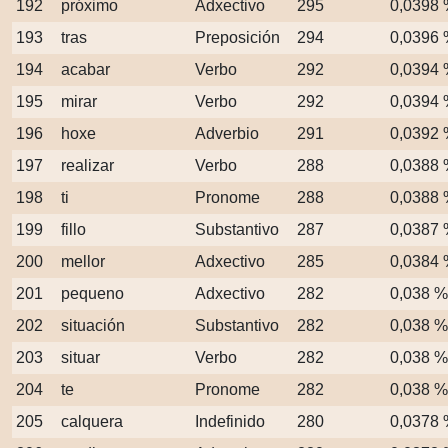
192
próximo
Adxectivo
295
0,0398
193
tras
Preposición
294
0,0396
194
acabar
Verbo
292
0,0394
195
mirar
Verbo
292
0,0394
196
hoxe
Adverbio
291
0,0392
197
realizar
Verbo
288
0,0388
198
ti
Pronome
288
0,0388
199
fillo
Substantivo
287
0,0387
200
mellor
Adxectivo
285
0,0384
201
pequeno
Adxectivo
282
0,038 %
202
situación
Substantivo
282
0,038 %
203
situar
Verbo
282
0,038 %
204
te
Pronome
282
0,038 %
205
calquera
Indefinido
280
0,0378