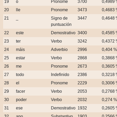
19
o
Pronome
3700
0,4989
20
lle
Pronome
3473
0,4683
21
_
Signo de
3447
0,4648
puntuación
22
este
Demostrativo
3400
0,4585
23
ter
Verbo
3242
0,4372
24
máis
Adverbio
2996
0,404 %
25
estar
Verbo
2868
0,3868
26
me
Pronome
2673
0,3605
27
todo
Indefinido
2386
0,3218
28
el
Pronome
2229
0,3006
29
facer
Verbo
2053
0,2768
30
poder
Verbo
2032
0,274 %
31
ese
Demostrativo
1932
0,2605
32
ano
Substantivo
1903
0,2566