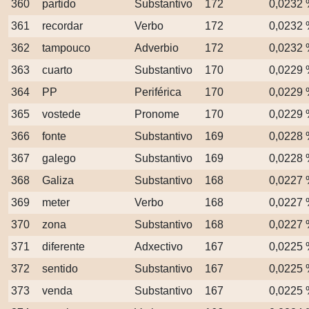
360
partido
Substantivo
172
0,0232
361
recordar
Verbo
172
0,0232
362
tampouco
Adverbio
172
0,0232
363
cuarto
Substantivo
170
0,0229
364
PP
Periférica
170
0,0229
365
vostede
Pronome
170
0,0229
366
fonte
Substantivo
169
0,0228
367
galego
Substantivo
169
0,0228
368
Galiza
Substantivo
168
0,0227
369
meter
Verbo
168
0,0227
370
zona
Substantivo
168
0,0227
371
diferente
Adxectivo
167
0,0225
372
sentido
Substantivo
167
0,0225
373
venda
Substantivo
167
0,0225