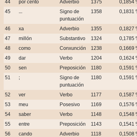
44
por cento
Adverbio
1375
0,1854
45
...
Signo de
1358
0,1831
puntuación
46
xa
Adverbio
1355
0,1827
47
millón
Substantivo
1324
0,1785
48
como
Conxunción
1238
0,1669
49
dar
Verbo
1204
0,1624
50
sen
Preposición
1180
0,1591
51
;
Signo de
1180
0,1591
puntuación
52
ver
Verbo
1177
0,1587
53
meu
Posesivo
1169
0,1576
54
saber
Verbo
1148
0,1548
55
entre
Preposición
1143
0,1541
56
cando
Adverbio
1118
0,1508