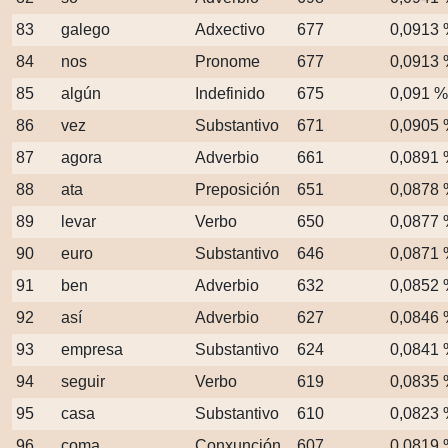
83
galego
Adxectivo
677
0,0913
84
nos
Pronome
677
0,0913
85
algún
Indefinido
675
0,091 %
86
vez
Substantivo
671
0,0905
87
agora
Adverbio
661
0,0891
88
ata
Preposición
651
0,0878
89
levar
Verbo
650
0,0877
90
euro
Substantivo
646
0,0871
91
ben
Adverbio
632
0,0852
92
así
Adverbio
627
0,0846
93
empresa
Substantivo
624
0,0841
94
seguir
Verbo
619
0,0835
95
casa
Substantivo
610
0,0823
96
coma
Conxunción
607
0,0819